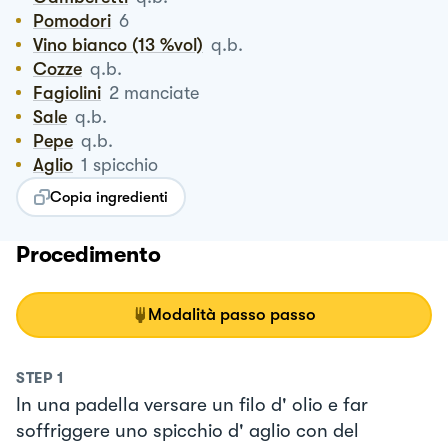
Pomodori
6
Vino bianco (13 %vol)
q.b.
Cozze
q.b.
Fagiolini
2
manciate
Sale
q.b.
Pepe
q.b.
Aglio
1
spicchio
Copia ingredienti
Procedimento
Modalità passo passo
STEP
1
In una padella versare un filo d' olio e far
soffriggere uno spicchio d' aglio con del