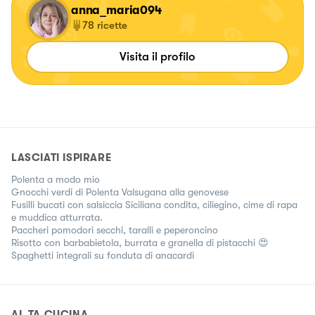
anna_maria094
78
ricette
Visita il profilo
LASCIATI ISPIRARE
Polenta a modo mio
Gnocchi verdi di Polenta Valsugana alla genovese
Fusilli bucati con salsiccia Siciliana condita, ciliegino, cime di rapa
e muddica atturrata.
Paccheri pomodori secchi, taralli e peperoncino
Risotto con barbabietola, burrata e granella di pistacchi 😍
Spaghetti integrali su fonduta di anacardi
AL.TA CUCINA