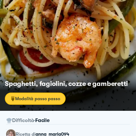
Spaghetti, fagiolini, cozze e gamberetti
Modalità passo passo
Difficoltà
Facile
ricetta
di
anna_maria094