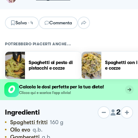
Salva
·
4
Commenta
POTREBBERO PIACERTI ANCHE...
Spaghetti al pesto di
Spaghetti con i 
pistacchi e cozze
e cozze
Calcola le dosi perfette per la tua dieta!
Clicca qui e scarica l’app olivia!
2
Ingredienti
Spaghetti fritti
160
g
Olio evo
q.b.
Gamberetti
q.b.