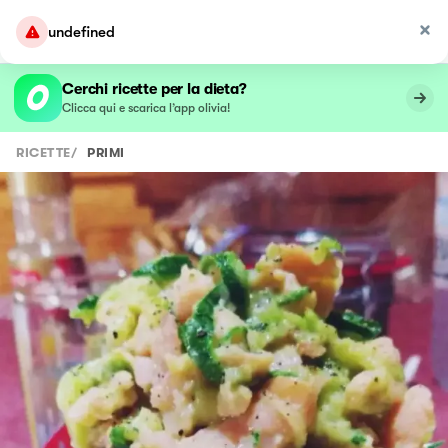
undefined
Cerchi ricette per la dieta?
Clicca qui e scarica l’app olivia!
RICETTE
/
PRIMI