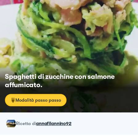
Spaghetti di zucchine con salmone
affumicato.
Modalità passo passo
ricetta
di
annafilannino92