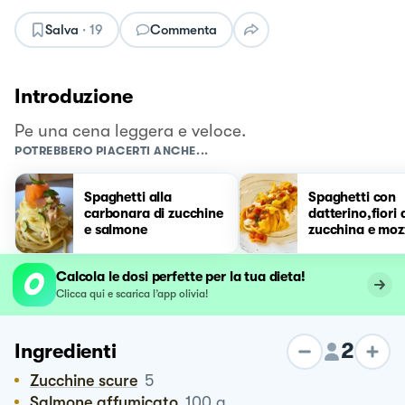
Salva
·
19
Commenta
Introduzione
Pe una cena leggera e veloce.
POTREBBERO PIACERTI ANCHE...
Spaghetti alla
Spaghetti con
carbonara di zucchine
datterino,fiori 
e salmone
zucchina e moz
di bufala affu
Calcola le dosi perfette per la tua dieta!
Clicca qui e scarica l’app olivia!
2
Ingredienti
Zucchine scure
5
Salmone affumicato
100
g