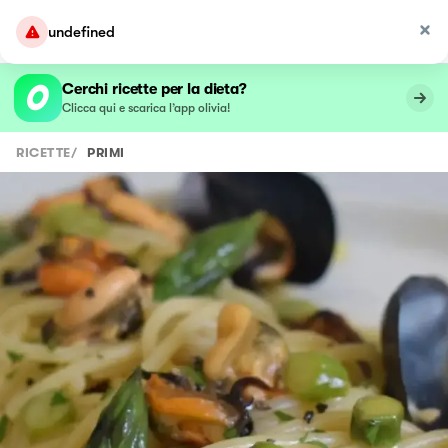
undefined
Cerchi ricette per la dieta?
Clicca qui e scarica l’app olivia!
RICETTE
/
PRIMI