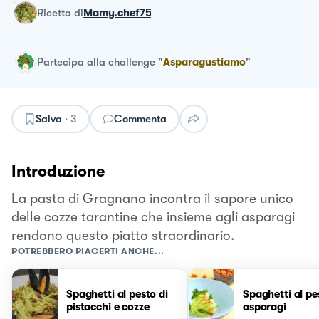
ricetta
di
Mamy.chef75
Partecipa alla challenge
"
Asparagustiamo
"
Salva
·
3
Commenta
Introduzione
La pasta di Gragnano incontra il sapore unico
delle cozze tarantine che insieme agli asparagi
rendono questo piatto straordinario.
POTREBBERO PIACERTI ANCHE...
Spaghetti al pesto di
Spaghetti al pe
pistacchi e cozze
asparagi