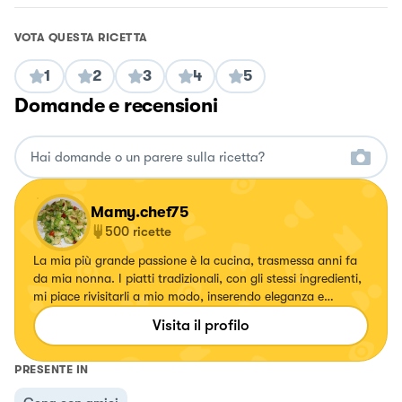
VOTA QUESTA RICETTA
1
2
3
4
5
Domande e recensioni
Mamy.chef75
500
ricette
La mia più grande passione è la cucina, trasmessa anni fa
da mia nonna. I piatti tradizionali, con gli stessi ingredienti,
mi piace rivisitarli a mio modo, inserendo eleganza e
specialmente colori. Ogni volta che creo un piatto mi
Visita il profilo
emoziono e vorrei tanto emozionare anche voi.
PRESENTE IN