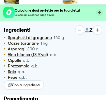
Calcola le dosi perfette per la tua dieta!
Clicca qui e scarica l’app olivia!
2
Ingredienti
Spaghetti di gragnano
160
g
Cozze tarantine
1
kg
Asparagi
200
g
Vino bianco (13 %vol)
q.b.
Cipolle
q.b.
Prezzemolo
q.b.
Sale
q.b.
Pepe
q.b.
Copia ingredienti
Procedimento