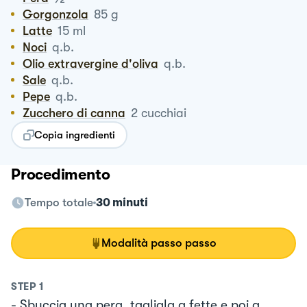
Gorgonzola
85
g
Latte
15
ml
Noci
q.b.
Olio extravergine d'oliva
q.b.
Sale
q.b.
Pepe
q.b.
Zucchero di canna
2
cucchiai
Copia ingredienti
Procedimento
Tempo totale
30 minuti
Modalità passo passo
STEP
1
- Sbuccia una pera, tagliala a fette e poi a