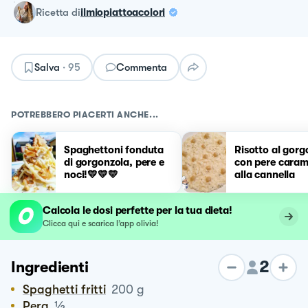
ricetta
di
ilmiopiattoacolori
Salva
·
95
Commenta
POTREBBERO PIACERTI ANCHE...
Spaghettoni fonduta
Risotto al gorg
di gorgonzola, pere e
con pere caram
noci!💛💛💛
alla cannella
Calcola le dosi perfette per la tua dieta!
Clicca qui e scarica l’app olivia!
2
Ingredienti
Spaghetti fritti
200
g
½
Pera