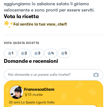
aggiungiamo lo zabaione salato li giriamo
velocemente e sono pronti per essere serviti.
Vota la ricetta
Fai sentire la tua voce, chef!
VOTA QUESTA RICETTA
1
2
3
4
5
Domande e recensioni
FrancescaGlam
13
ricette
33 anni La Spezia Liguria Italia