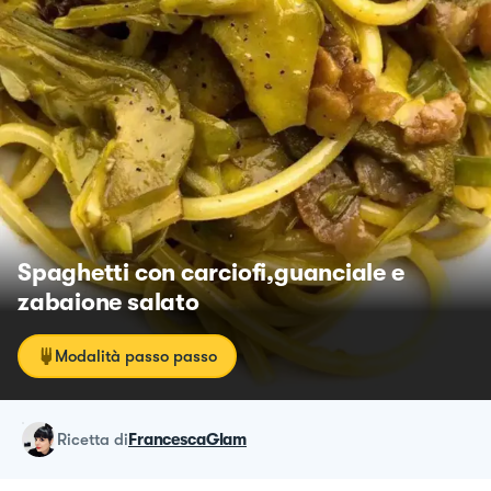
Spaghetti con carciofi,guanciale e
zabaione salato
Modalità passo passo
ricetta
di
FrancescaGlam