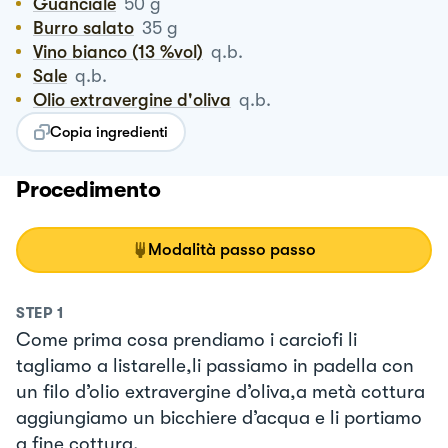
Guanciale
50
g
Burro salato
35
g
Vino bianco (13 %vol)
q.b.
Sale
q.b.
Olio extravergine d'oliva
q.b.
Copia ingredienti
Procedimento
Modalità passo passo
STEP
1
Come prima cosa prendiamo i carciofi li
tagliamo a listarelle,li passiamo in padella con
un filo d’olio extravergine d’oliva,a metà cottura
aggiungiamo un bicchiere d’acqua e li portiamo
a fine cottura.