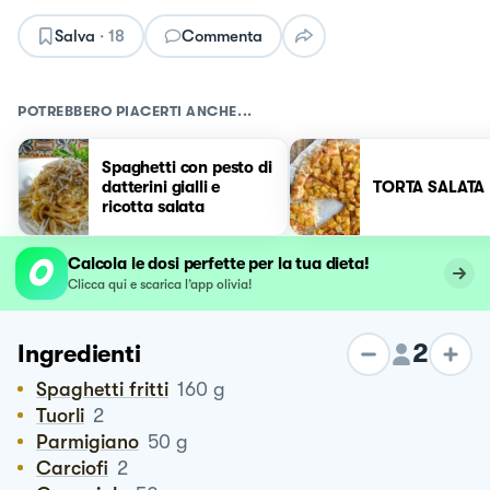
Salva
·
18
Commenta
POTREBBERO PIACERTI ANCHE...
Spaghetti con pesto di
datterini gialli e
TORTA SALATA
ricotta salata
Calcola le dosi perfette per la tua dieta!
Clicca qui e scarica l’app olivia!
2
Ingredienti
Spaghetti fritti
160
g
Tuorli
2
Parmigiano
50
g
Carciofi
2