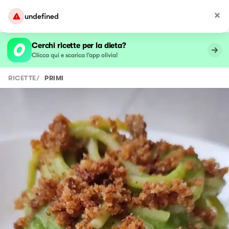
undefined
Cerchi ricette per la dieta?
Clicca qui e scarica l’app olivia!
RICETTE
/
PRIMI