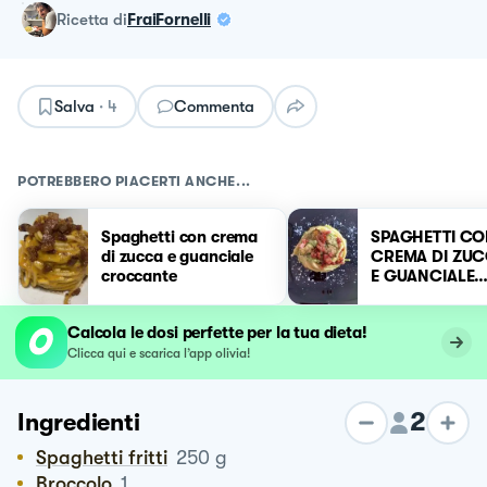
ricetta
di
FraiFornelli
Salva
·
4
Commenta
POTREBBERO PIACERTI ANCHE...
Spaghetti con crema
SPAGHETTI C
di zucca e guanciale
CREMA DI ZUC
croccante
E GUANCIALE
CROCCANTE
Calcola le dosi perfette per la tua dieta!
Clicca qui e scarica l’app olivia!
2
Ingredienti
Spaghetti fritti
250
g
Broccolo
1