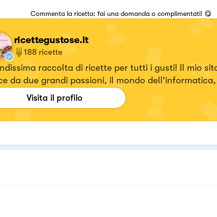
Commenta la ricetta: fai una domanda o complimentati! 😋
ricettegustose.it
188
ricette
dissima raccolta di ricette per tutti i gusti! Il mio sito
i passioni, il mondo dell'informatica, che è
stato il mio lavoro per 30 anni e la passione per i fornelli
Visita il profilo