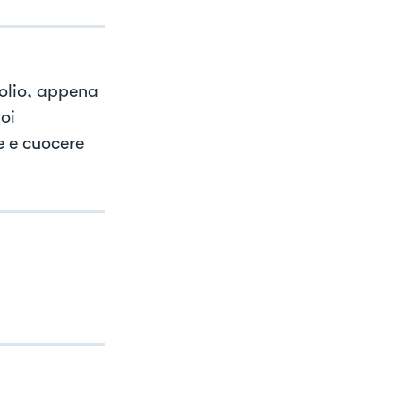
'olio, appena
oi
e e cuocere