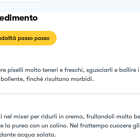
edimento
dalità passo passo
e piselli molto teneri e freschi, sgusciarli e bollire i
bollente, finchè risultano morbidi.
i nel mixer per ridurli in crema, frullandoli molto b
e la purea con un colino. Nel frattempo cuocere gli
ante acqua salata.