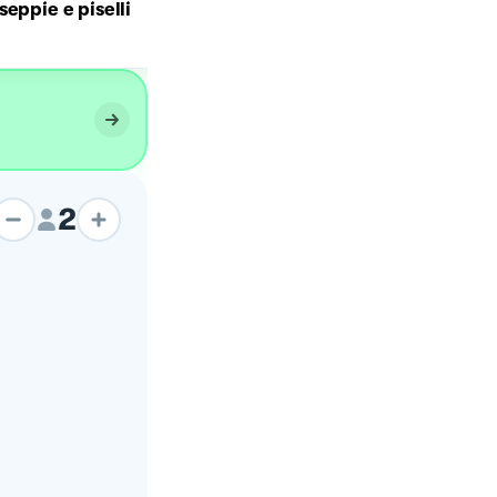
seppie e piselli
SPAGHETTI AI GAMBERON
2