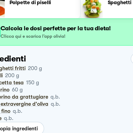
Polpette di piselli
Spaghetti 
Calcola le dosi perfette per la tua dieta!
Clicca qui e scarica l’app olivia!
edienti
ghetti fritti
200
g
li
200
g
cetta tesa
150
g
prino
60
g
orino da grattugiare
q.b.
io extravergine d'oliva
q.b.
e fino
q.b.
e
q.b.
opia ingredienti