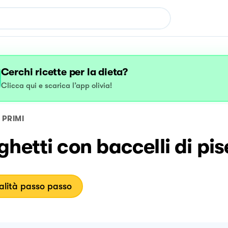
Cerchi ricette per la dieta?
Clicca qui e scarica l’app olivia!
PRIMI
hetti con baccelli di pise
lità passo passo