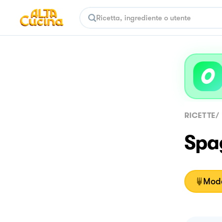
RICETTE
/
Spag
Moda