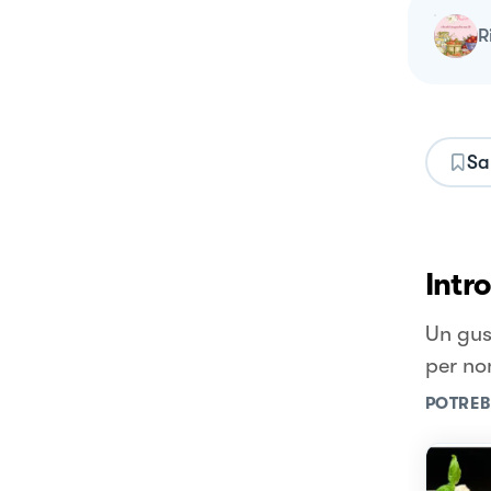
Sa
Intr
Un gust
per non
POTREB