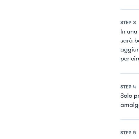
STEP
3
In una
sarà be
aggiun
per ci
STEP
4
Solo p
amalg
STEP
5