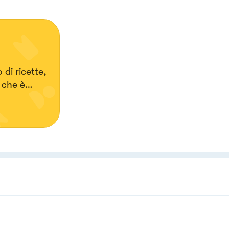
 di ricette,
.