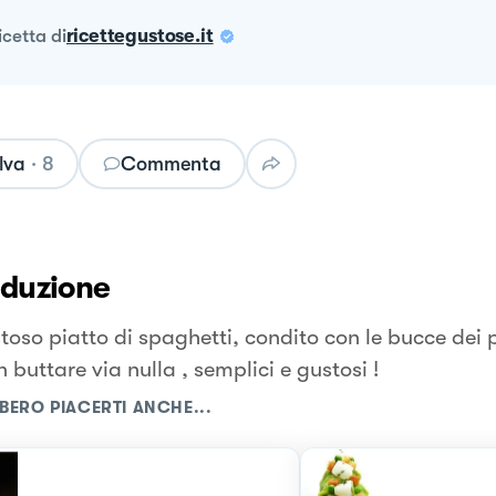
ricetta
di
ricettegustose.it
lva
·
8
Commenta
oduzione
oso piatto di spaghetti, condito con le bucce dei pi
 buttare via nulla , semplici e gustosi !
BERO PIACERTI ANCHE...