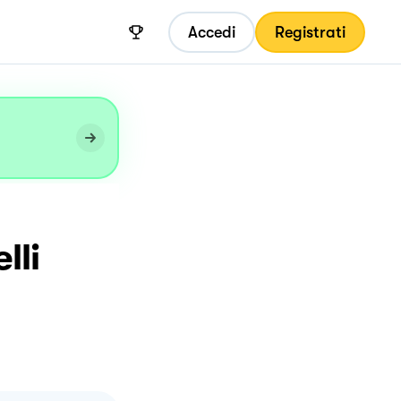
Accedi
Registrati
lli