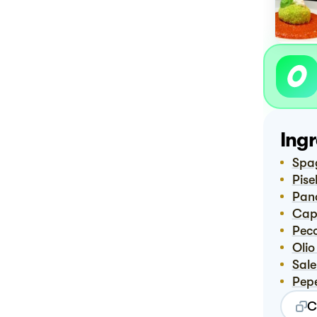
Ingr
Spa
Pisel
Pan
Ca
Pec
Ol
Sal
Pep
C