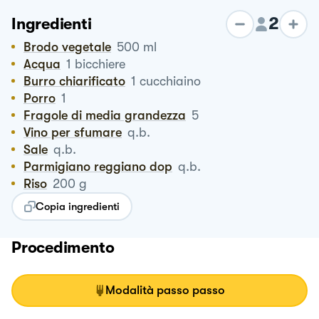
2
Ingredienti
Brodo vegetale
500
ml
Acqua
1
bicchiere
Burro chiarificato
1
cucchiaino
Porro
1
Fragole di media grandezza
5
Vino per sfumare
q.b.
Sale
q.b.
Parmigiano reggiano dop
q.b.
Riso
200
g
Copia ingredienti
Procedimento
Modalità passo passo