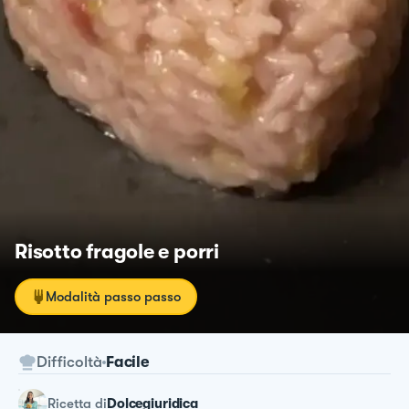
Risotto fragole e porri
Modalità passo passo
Difficoltà
Facile
ricetta
di
Dolcegiuridica