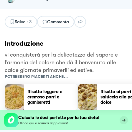
Salva
·
3
Commenta
Introduzione
vi conquisterà per la delicatezza del sapore e
l’armonia del colore che dà il benvenuto alle
calde giornate primaverili ed estive.
POTREBBERO PIACERTI ANCHE...
Risotto leggero e
Risotto ai porri
cremoso porri e
salsiccia alla p
gamberetti
dolce
Calcola le dosi perfette per la tua dieta!
Clicca qui e scarica l’app olivia!