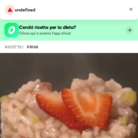
undefined
Cerchi ricette per la dieta?
Clicca qui e scarica l’app olivia!
RICETTE
/
PRIMI