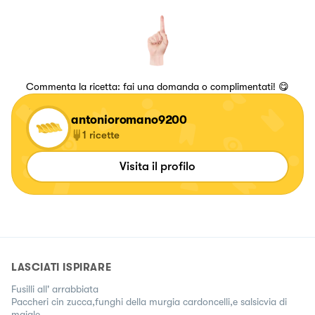
Commenta la ricetta: fai una domanda o complimentati! 😋
antonioromano9200
1
ricette
Visita il profilo
LASCIATI ISPIRARE
Fusilli all' arrabbiata
Paccheri cin zucca,funghi della murgia cardoncelli,e salsicvia di
maiale