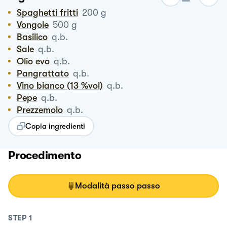
Spaghetti fritti
200
g
Vongole
500
g
Basilico
q.b.
Sale
q.b.
Olio evo
q.b.
Pangrattato
q.b.
Vino bianco (13 %vol)
q.b.
Pepe
q.b.
Prezzemolo
q.b.
Copia ingredienti
Procedimento
Modalità passo passo
STEP
1