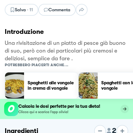
Salva
·
11
Commenta
Introduzione
Una rivisitazione di un piatto di pesce già buono
di suo, però con dei particolari più cremosi e
deliziosi, semplice da fare .
POTREBBERO PIACERTI ANCHE...
Spaghetti alle vongole
Spaghetti con l
in crema di vongole
vongole
Calcola le dosi perfette per la tua dieta!
Clicca qui e scarica l’app olivia!
2
Ingredienti