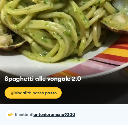
Spaghetti alle vongole 2.0
Modalità passo passo
ricetta
di
antonioromano9200