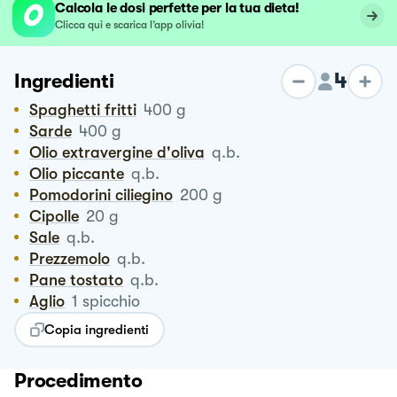
Calcola le dosi perfette per la tua dieta!
Clicca qui e scarica l’app olivia!
4
Ingredienti
Spaghetti fritti
400
g
Sarde
400
g
Olio extravergine d'oliva
q.b.
Olio piccante
q.b.
Pomodorini ciliegino
200
g
Cipolle
20
g
Sale
q.b.
Prezzemolo
q.b.
Pane tostato
q.b.
Aglio
1
spicchio
Copia ingredienti
Procedimento