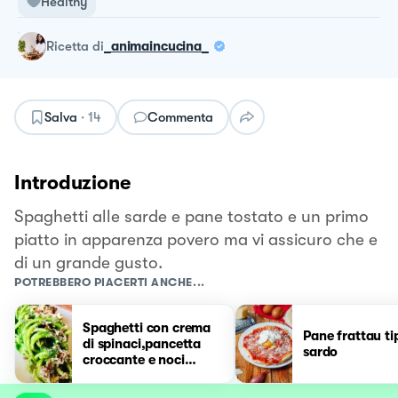
Healthy
ricetta
di
_animaincucina_
Salva
·
14
Commenta
Introduzione
Spaghetti alle sarde e pane tostato e un primo
piatto in apparenza povero ma vi assicuro che e
di un grande gusto.
POTREBBERO PIACERTI ANCHE...
Spaghetti con crema
Pane frattau ti
di spinaci,pancetta
sardo
croccante e noci
tostate