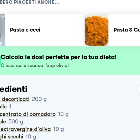
BERO PIACERTI ANCHE...
Pasta e ceci
Pasta & Ce
Calcola le dosi perfette per la tua dieta!
Clicca qui e scarica l’app olivia!
edienti
ci decorticati
200
g
olle
1
ncentrato di pomodoro
10
g
tole
500
g
io extravergine d'oliva
10
g
ghi secchi
10
g