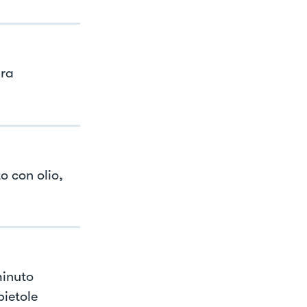
ura
o con olio,
minuto
bietole