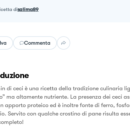
ricetta
di
salima89
lva
Commenta
oduzione
n di ceci è una ricetta della tradizione culinaria li
o” ma altamente nutriente. La presenza dei ceci ass
 apporto proteico ed è inoltre fonte di ferro, fosfo
io. Servito con qualche crostino di pane risulta ess
completo!