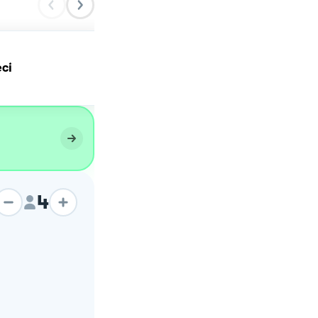
ci
Hummus di ceci 😋
4