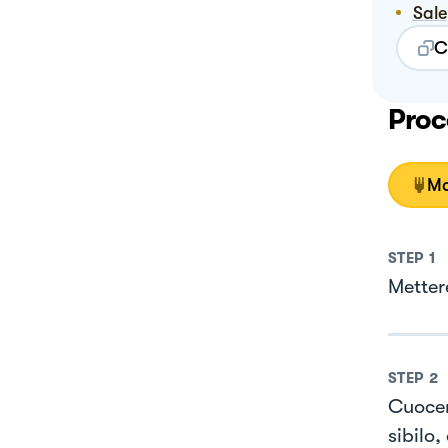
Sale
C
Proc
Mo
STEP
1
Mettere
STEP
2
Cuocere
sibilo,