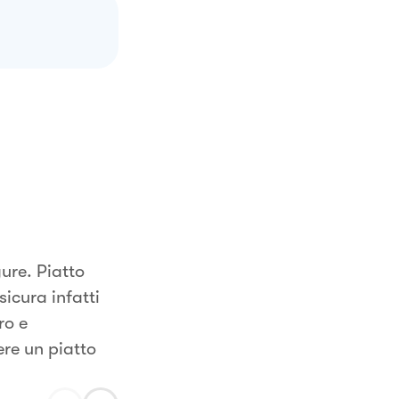
gure. Piatto
icura infatti
ro e
ere un piatto