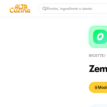
RICETTE
/
Zemi
Moda