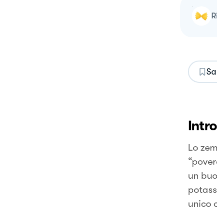
Sa
Intr
Lo zemi
“pover
un buon
potass
unico 