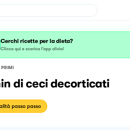
Cerchi ricette per la dieta?
Clicca qui e scarica l’app olivia!
PRIMI
n di ceci decorticati
lità passo passo