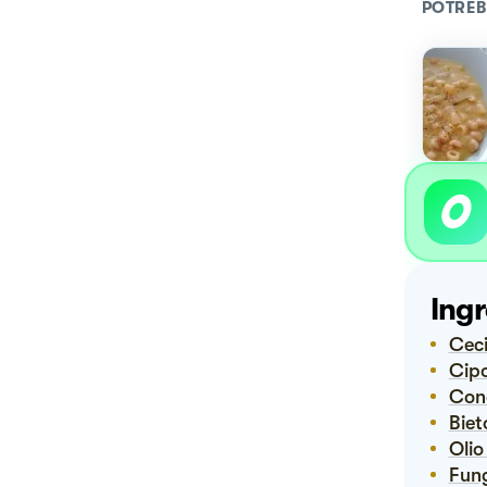
POTREB
Ingr
Ce
Cip
Co
Bie
Ol
Fun