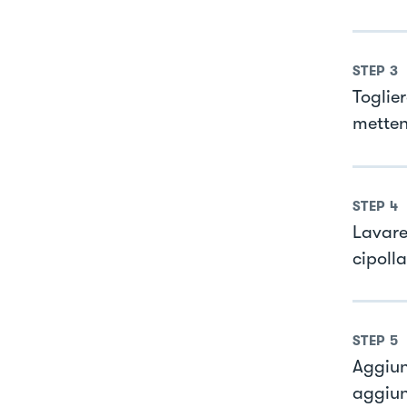
STEP
3
Toglier
metten
STEP
4
Lavare
cipolla
STEP
5
Aggiun
aggiun