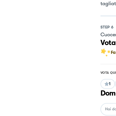
tagliat
STEP
6
Cuocere
Vota
Fa
VOTA QU
1
Doma