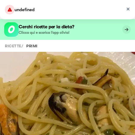
undefined
Cerchi ricette per la dieta?
Clicca qui e scarica l’app olivia!
RICETTE
/
PRIMI