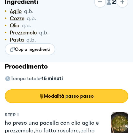
2
Ingredienti
Aglio
q.b.
Cozze
q.b.
Olio
q.b.
Prezzemolo
q.b.
Pasta
q.b.
Copia ingredienti
Procedimento
Tempo totale
15 minuti
Modalità passo passo
STEP
1
ho preso una padella con olio aglio e
prezzemolo,ho fatto rosolare,ed ho