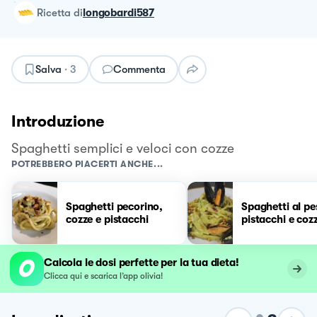
ricetta
di
longobardi587
Salva
·
3
Commenta
Introduzione
Spaghetti semplici e veloci con cozze
POTREBBERO PIACERTI ANCHE...
Spaghetti pecorino,
Spaghetti al pe
cozze e pistacchi
pistacchi e coz
Calcola le dosi perfette per la tua dieta!
Clicca qui e scarica l’app olivia!