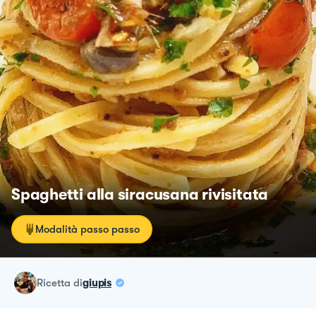
Spaghetti alla siracusana rivisitata
Modalità passo passo
ricetta
di
giupis