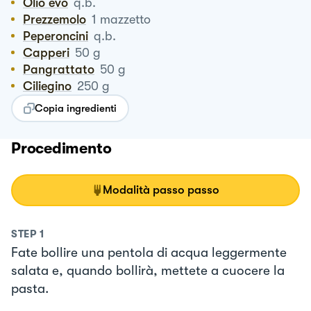
Olio evo
q.b.
Prezzemolo
1
mazzetto
Peperoncini
q.b.
Capperi
50
g
Pangrattato
50
g
Ciliegino
250
g
Copia ingredienti
Procedimento
Modalità passo passo
STEP
1
Fate bollire una pentola di acqua leggermente
salata e, quando bollirà, mettete a cuocere la
pasta.