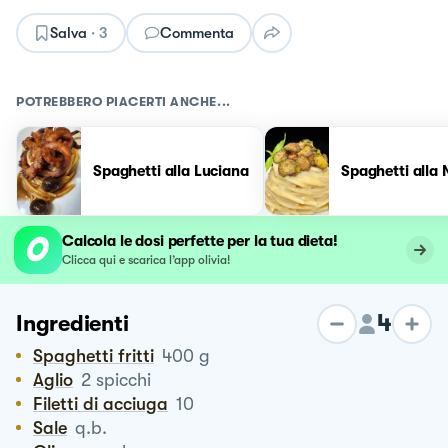
Salva
·
3
Commenta
POTREBBERO PIACERTI ANCHE...
Spaghetti alla Luciana
Spaghetti alla
Calcola le dosi perfette per la tua dieta!
Clicca qui e scarica l’app olivia!
4
Ingredienti
Spaghetti fritti
400
g
Aglio
2
spicchi
Filetti di acciuga
10
Sale
q.b.