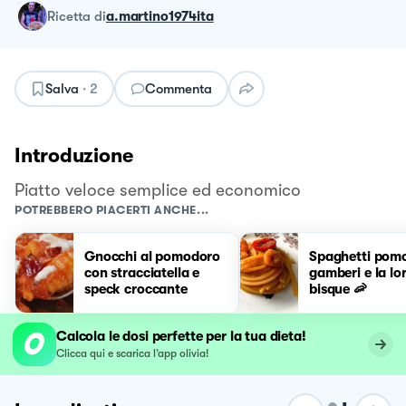
ricetta
di
a.martino1974ita
Salva
·
2
Commenta
Introduzione
Piatto veloce semplice ed economico
POTREBBERO PIACERTI ANCHE...
Gnocchi al pomodoro
Spaghetti pom
con stracciatella e
gamberi e la lo
speck croccante
bisque 🦐
Calcola le dosi perfette per la tua dieta!
Clicca qui e scarica l’app olivia!