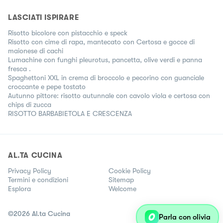
LASCIATI ISPIRARE
Risotto bicolore con pistacchio e speck
Risotto con cime di rapa, mantecato con Certosa e gocce di
maionese di cachi
Lumachine con funghi pleurotus, pancetta, olive verdi e panna
fresca .
Spaghettoni XXL in crema di broccolo e pecorino con guanciale
croccante e pepe tostato
Autunno pittore: risotto autunnale con cavolo viola e certosa con
chips di zucca
RISOTTO BARBABIETOLA E CRESCENZA
AL.TA CUCINA
Privacy Policy
Cookie Policy
Termini e condizioni
Sitemap
Esplora
Welcome
©
2026
Al.ta Cucina
Parla con olivia