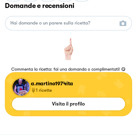
Domande e recensioni
Commenta la ricetta: fai una domanda o complimentati! 😋
a.martino1974ita
1
ricette
Visita il profilo