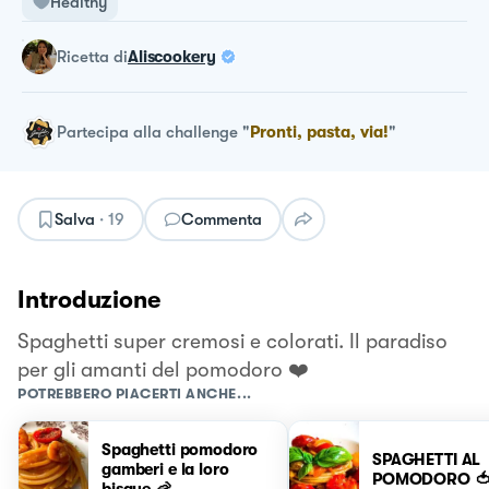
Healthy
ricetta
di
Aliscookery
Partecipa alla challenge
"
Pronti, pasta, via!
"
Salva
·
19
Commenta
Introduzione
Spaghetti super cremosi e colorati. Il paradiso
per gli amanti del pomodoro ❤️
POTREBBERO PIACERTI ANCHE...
Spaghetti pomodoro
SPAGHETTI AL
gamberi e la loro
POMODORO 
bisque 🦐