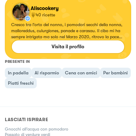
Aliscookery
40
ricette
Cresco tra l'orto del nonno, i pomodori secchi della nonna,
malloreddus, culurgiones, panade e carasau. Il cibo mi ha
sempre intrigata ma solo nel Marzo 2020, ritrovo la pace
stando in cucina. Inizio a sperimentare, provare nuove e
Visita il profilo
perfezionare vecchie ricette. Nell’ Aprile 2022, nasce Ali's
Cookery il mio alter ego.
PRESENTE IN
In padella
Al risparmio
Cena con amici
Per bambini
Piatti freschi
LASCIATI ISPIRARE
Gnocchi all’acqua con pomodoro
Passato di verdure verdi