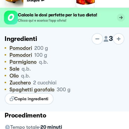
Calcola le dosi perfette per la tua dieta!
Clicca qui e scarica l’app olivia!
3
Ingredienti
Pomodori
200
g
Pomodori
100
g
Parmigiano
q.b.
Sale
q.b.
Olio
q.b.
Zucchero
2
cucchiai
Spaghetti garofalo
300
g
Copia ingredienti
Procedimento
Tempo totale
20 minuti