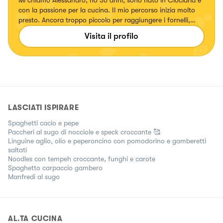
con la passione per la cucina. Il mio percorso inizia molto
presto. Ancora troppo piccolo per raggiungere i fornelli,
stavo in piedi su uno sgabello tentando di riprodurre le
Visita il profilo
ricette di casa!Seguitemi su Instagram @alex.fiacco
LASCIATI ISPIRARE
Spaghetti cacio e pepe
Paccheri al sugo di nocciole e speck croccante 🥰
Linguine aglio, olio e peperoncino con pomodorino e gamberetti
saltati
Noodles con tempeh croccante, funghi e carote
Spaghetto carpaccio gambero
Manfredi al sugo
AL.TA CUCINA