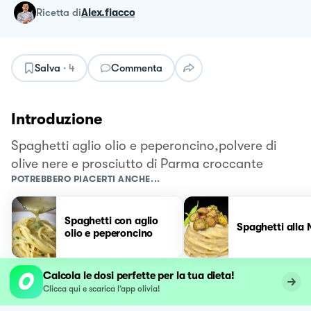
ricetta
di
Alex.fiacco
Salva
·
4
Commenta
Introduzione
Spaghetti aglio olio e peperoncino,polvere di
olive nere e prosciutto di Parma croccante
POTREBBERO PIACERTI ANCHE...
Spaghetti con aglio
Spaghetti alla
olio e peperoncino
Calcola le dosi perfette per la tua dieta!
Clicca qui e scarica l’app olivia!