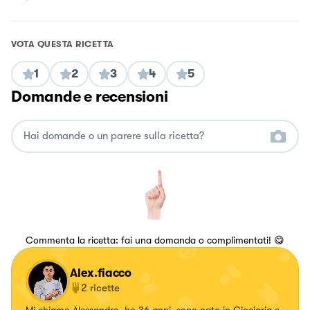
VOTA QUESTA RICETTA
1
2
3
4
5
Domande e recensioni
Commenta la ricetta: fai una domanda o complimentati! 😋
Alex.fiacco
2
ricette
Mi chiamo Alessandro, ho 36 anni, sono nato in Ciociaria e