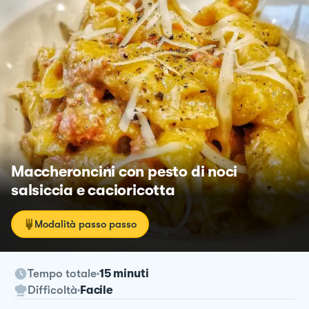
Maccheroncini con pesto di noci
salsiccia e cacioricotta
Modalità passo passo
Tempo totale
15 minuti
Difficoltà
Facile