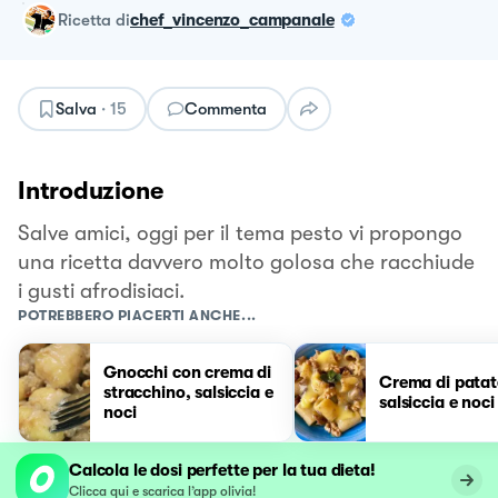
ricetta
di
chef_vincenzo_campanale
Salva
·
15
Commenta
Introduzione
Salve amici, oggi per il tema pesto vi propongo
una ricetta davvero molto golosa che racchiude
i gusti afrodisiaci.
POTREBBERO PIACERTI ANCHE...
Gnocchi con crema di
Crema di patat
stracchino, salsiccia e
salsiccia e noci
noci
Calcola le dosi perfette per la tua dieta!
Clicca qui e scarica l’app olivia!