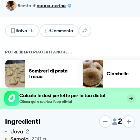
ricetta
di
nonna.nerina
Salva
·
5
Commenta
POTREBBERO PIACERTI ANCHE...
Sombreri di pasta
Ciambelle
fresca
Calcola le dosi perfette per la tua dieta!
Clicca qui e scarica l’app olivia!
2
Ingredienti
Uova
2
Semola
200
g