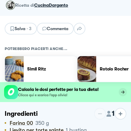
ricetta
di
CucinaDargento
Salva
·
3
Commenta
POTREBBERO PIACERTI ANCHE...
Simil Ritz
Rotolo Rocher
Calcola le dosi perfette per la tua dieta!
Clicca qui e scarica l’app olivia!
1
Ingredienti
Farina 00
350
g
Lievito per torte salate
1
bustina