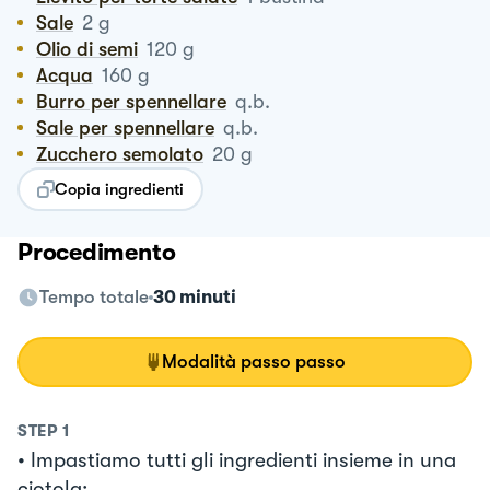
Sale
2
g
Olio di semi
120
g
Acqua
160
g
Burro per spennellare
q.b.
Sale per spennellare
q.b.
Zucchero semolato
20
g
Copia ingredienti
Procedimento
Tempo totale
30 minuti
Modalità passo passo
STEP
1
• Impastiamo tutti gli ingredienti insieme in una
ciotola;