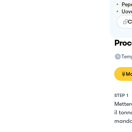
Pep
Uov
C
Proc
Temp
Mo
STEP
1
Metter
il tonn
mandorl