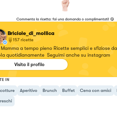
Commenta la ricetta: fai una domanda o complimentati! 😋
Briciole_di_mollica
157
ricette
Mamma a tempo pieno Ricette semplici e sfiziose da
ola quotidianamente Seguimi anche su instagram
Visita il profilo
TE IN
cotture
Aperitivo
Brunch
Buffet
Cena con amici
freschi