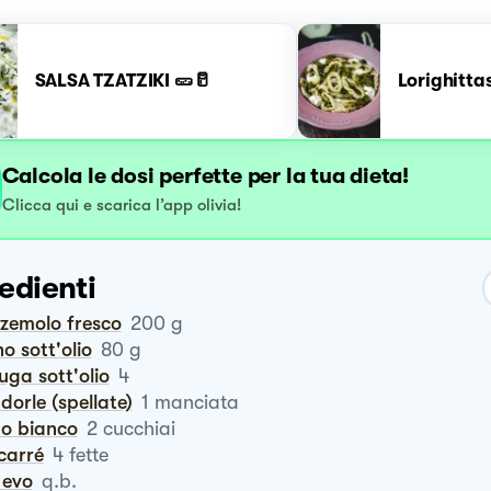
SALSA TZATZIKI 🥒🥛
Lorighitta
Calcola le dosi perfette per la tua dieta!
Clicca qui e scarica l’app olivia!
edienti
zzemolo fresco
200
g
no sott'olio
80
g
iuga sott'olio
4
ndorle (spellate)
1
manciata
to bianco
2
cucchiai
carré
4
fette
o evo
q.b.