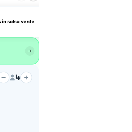
s in salsa verde
Frullato verde
4