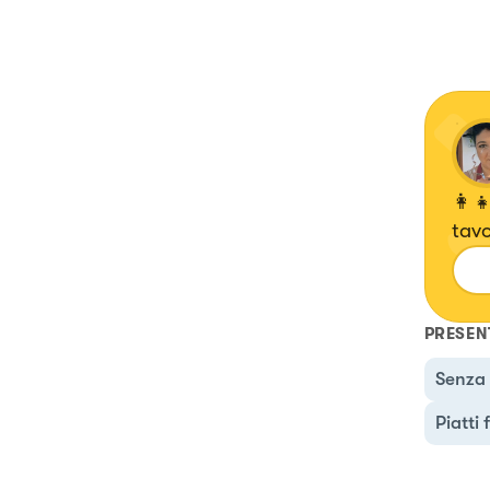
👩‍
tav
PRESEN
Senza 
Piatti 