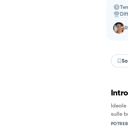
Tem
Dif
Sa
Intr
Ideale
sulle b
POTREB