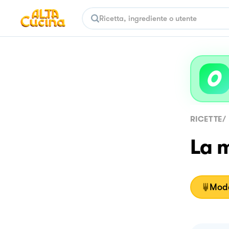
RICETTE
/
La m
Moda