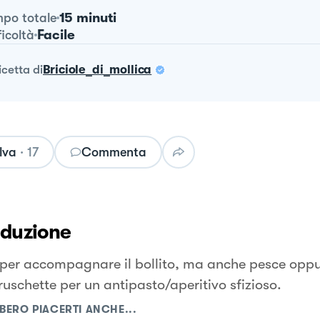
15 minuti
po totale
Facile
ficoltà
ricetta
di
Briciole_di_mollica
lva
·
17
Commenta
oduzione
 per accompagnare il bollito, ma anche pesce opp
ruschette per un antipasto/aperitivo sfizioso.
BERO PIACERTI ANCHE...