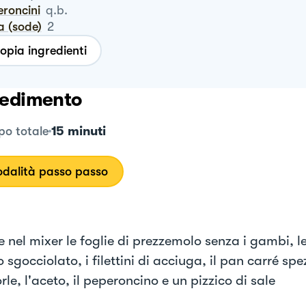
eroncini
q.b.
a (sode)
2
opia ingredienti
edimento
15 minuti
o totale
dalità passo passo
e nel mixer le foglie di prezzemolo senza i gambi, l
o sgocciolato, i filettini di acciuga, il pan carré spe
e, l'aceto, il peperoncino e un pizzico di sale