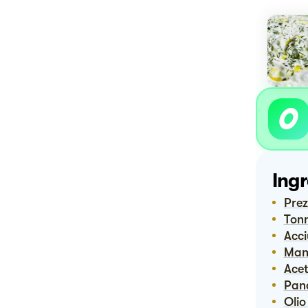
Ingr
Pre
Ton
Acc
Ma
Ace
Pan
Oli