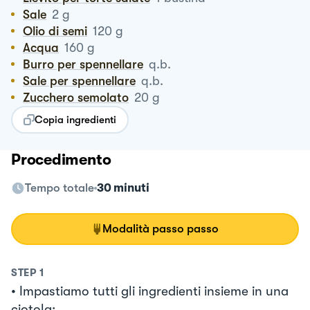
Sale
2
g
Olio di semi
120
g
Acqua
160
g
Burro per spennellare
q.b.
Sale per spennellare
q.b.
Zucchero semolato
20
g
Copia ingredienti
Procedimento
Tempo totale
30 minuti
Modalità passo passo
STEP
1
• Impastiamo tutti gli ingredienti insieme in una
ciotola;