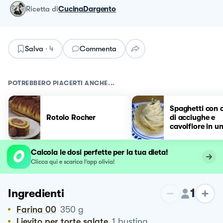
ricetta
di
CucinaDargento
Salva
·
4
Commenta
POTREBBERO PIACERTI ANCHE...
Spaghetti con 
Rotolo Rocher
di acciughe e
cavolfiore in un
cestino di Par
Calcola le dosi perfette per la tua dieta!
Clicca qui e scarica l’app olivia!
1
Ingredienti
Farina 00
350
g
Lievito per torte salate
1
bustina