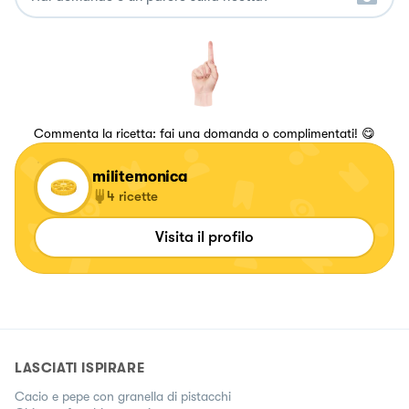
Commenta la ricetta: fai una domanda o complimentati! 😋
militemonica
4
ricette
Visita il profilo
LASCIATI ISPIRARE
Cacio e pepe con granella di pistacchi