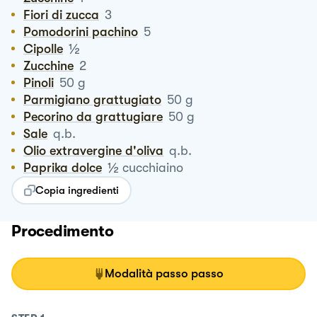
Fiori di zucca
3
Pomodorini pachino
5
½
Cipolle
Zucchine
2
Pinoli
50
g
Parmigiano grattugiato
50
g
Pecorino da grattugiare
50
g
Sale
q.b.
Olio extravergine d'oliva
q.b.
½
Paprika dolce
cucchiaino
Copia ingredienti
Procedimento
Modalità passo passo