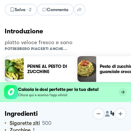
Salva
·
2
Commenta
Introduzione
piatto veloce fresco e sano
POTREBBERO PIACERTI ANCHE...
PENNE AL PESTO DI
Pesto di zucchi
ZUCCHINE
guanciale croc
Calcola le dosi perfette per la tua dieta!
Clicca qui e scarica l’app olivia!
4
Ingredienti
Sigarette ziti
500
Zucchine
1