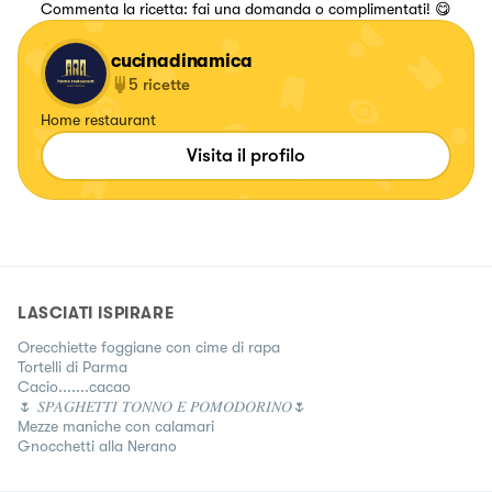
Commenta la ricetta: fai una domanda o complimentati! 😋
cucinadinamica
5
ricette
Home restaurant
Visita il profilo
LASCIATI ISPIRARE
Orecchiette foggiane con cime di rapa
Tortelli di Parma
Cacio.......cacao
🌷 𝑆𝑃𝐴𝐺𝐻𝐸𝑇𝑇𝐼 𝑇𝑂𝑁𝑁𝑂 𝐸 𝑃𝑂𝑀𝑂𝐷𝑂𝑅𝐼𝑁𝑂🌷
Mezze maniche con calamari
Gnocchetti alla Nerano