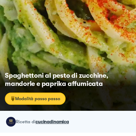
Spaghettoni al pesto di zucchine,
mandorle e paprika affumicata
Modalità passo passo
ricetta
di
cucinadinamica