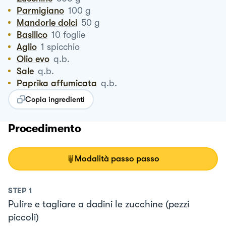
Parmigiano
100
g
Mandorle dolci
50
g
Basilico
10
foglie
Aglio
1
spicchio
Olio evo
q.b.
Sale
q.b.
Paprika affumicata
q.b.
Copia ingredienti
Procedimento
Modalità passo passo
STEP
1
Pulire e tagliare a dadini le zucchine (pezzi
piccoli)