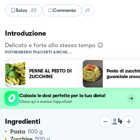
Salva
·
20
Commenta
Introduzione
Delicato e forte allo stesso tempo 😉
POTREBBERO PIACERTI ANCHE...
PENNE AL PESTO DI
Pesto di zucchi
ZUCCHINE
guanciale croc
Calcola le dosi perfette per la tua dieta!
Clicca qui e scarica l’app olivia!
4
Ingredienti
Pasta
500
g
Zucchine
500
g