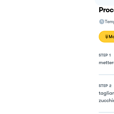
Proc
Temp
Mo
STEP
1
metter
STEP
2
taglia
zucchi