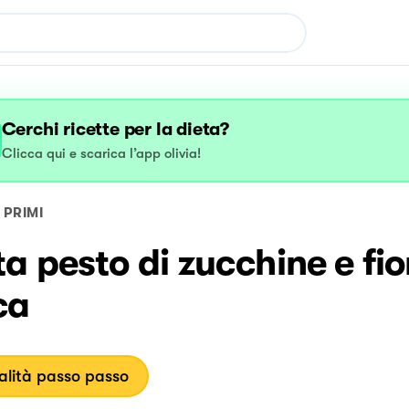
Cerchi ricette per la dieta?
Clicca qui e scarica l’app olivia!
PRIMI
a pesto di zucchine e fior
ca
lità passo passo