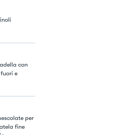
inoli
o
 padella con
fuori e
mescolate per
atela fine