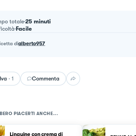
25 minuti
po totale
Facile
ficoltà
ricetta
di
alberto957
lva
·
1
Commenta
BERO PIACERTI ANCHE...
Linguine con crema di