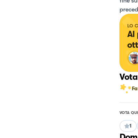
fine su
preced
LO 
Al
ot
Vota
Fa
VOTA QU
1
Doma