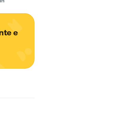
in
nte e 