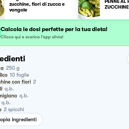
PENNE AL 
zucchine, fiori di zucca e
ZUCCHINE
vongole
Calcola le dosi perfette per la tua dieta!
Clicca qui e scarica l’app olivia!
edienti
ta
250
g
ilico
10
foglie
chine con fiori
2
li
q.b.
rmigiano
q.b.
q.b.
o
2
spicchi
opia ingredienti