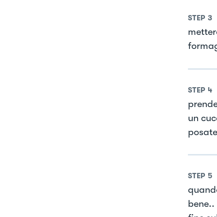
STEP
3
mettere
formag
STEP
4
prendet
un cucc
posate
STEP
5
quando
bene..