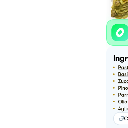
Ingr
Pas
Bas
Zuc
Pino
Pa
Olio
Agli
C