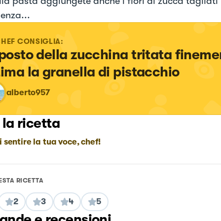
lla pasta aggiungete anche i fiori di zucca tagliati 
enza...
CHEF CONSIGLIA:
 posto della zucchina tritata fineme
tima la granella di pistacchio
alberto957
 la ricetta
i sentire la tua voce, chef!
ESTA RICETTA
2
3
4
5
nde e recensioni