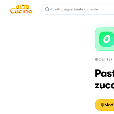
RICETTE
/
Past
zuc
Moda