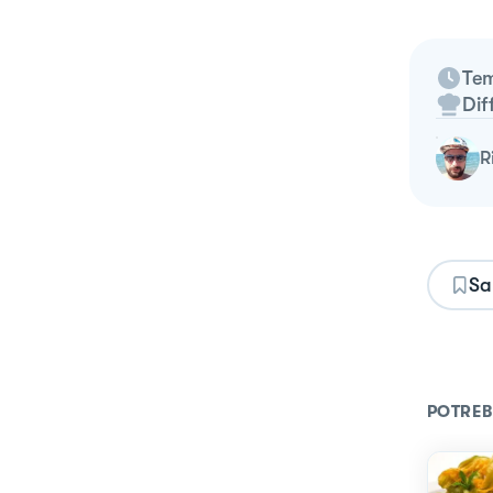
Tem
Dif
Sa
POTREB