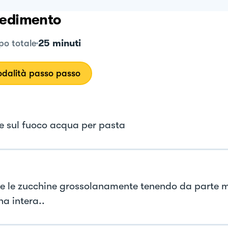
edimento
25 minuti
o totale
dalità passo passo
e sul fuoco acqua per pasta
re le zucchine grossolanamente tenendo da parte 
na intera..