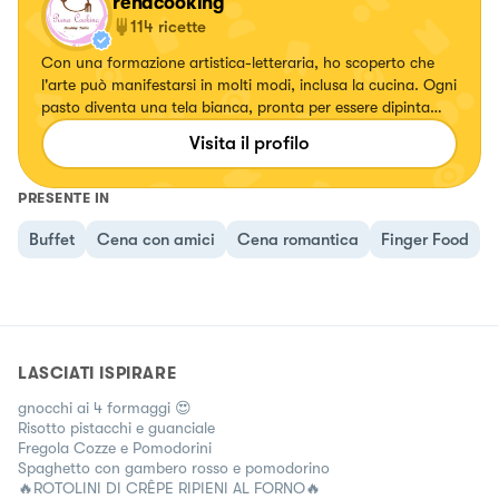
renacooking
114
ricette
Con una formazione artistica-letteraria, ho scoperto che
l'arte può manifestarsi in molti modi, inclusa la cucina. Ogni
pasto diventa una tela bianca, pronta per essere dipinta
con ingredienti selezionati con cura. Come un'artista, creo e
Visita il profilo
preparo le mie ricette, plasmando sapori e colori in
un'armonia culinaria unica. Questa creatività in cucina va
ben oltre la mera preparazione dei pasti; è una fonte di
PRESENTE IN
nutrimento per l'anima e la mente. Preparare un piatto
Buffet
Cena con amici
Cena romantica
Finger Food
diventa un'esperienza meditativa. Ogni gesto, dalla scelta
degli ingredienti alla cottura, è un atto di amore e
dedizione. La cucina diventa un rituale, un momento in cui
posso rilassarmi e connettermi con me stessa.
LASCIATI ISPIRARE
gnocchi ai 4 formaggi 😍
Risotto pistacchi e guanciale
Fregola Cozze e Pomodorini
Spaghetto con gambero rosso e pomodorino
🔥ROTOLINI DI CRÊPE RIPIENI AL FORNO🔥