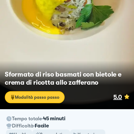
Sformato di riso basmati con bietole e
crema di ricotta allo zafferano
5.0
Modalità passo passo
Tempo totale
45 minuti
Difficoltà
Facile