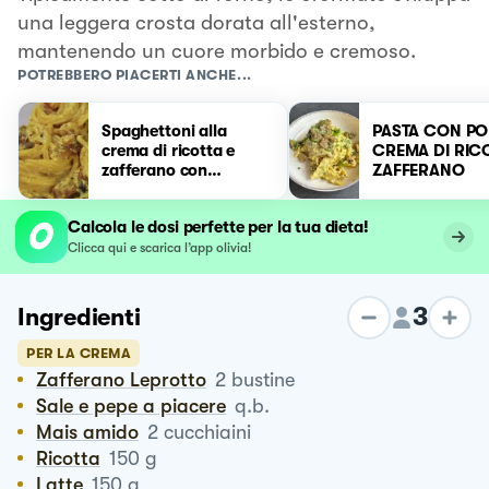
una leggera crosta dorata all'esterno,
mantenendo un cuore morbido e cremoso.
POTREBBERO PIACERTI ANCHE...
Spaghettoni alla
PASTA CON PO
crema di ricotta e
CREMA DI RIC
zafferano con
ZAFFERANO
guanciale croccante
Calcola le dosi perfette per la tua dieta!
Clicca qui e scarica l’app olivia!
3
Ingredienti
PER LA CREMA
Zafferano Leprotto
2
bustine
Sale e pepe a piacere
q.b.
Mais amido
2
cucchiaini
Ricotta
150
g
Latte
150
g