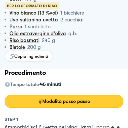
PER LO SFORMATO DI RISO
Vino bianco (13 %vol)
1
bicchiere
Uva sultanina uvetta
2
cucchiai
Porro
1
scatoletta
Olio extravergine d'oliva
q.b.
Riso basmati
240
g
Bietole
200
g
Copia ingredienti
Procedimento
Tempo totale
45 minuti
Modalità passo passo
STEP
1
Ammorbidisci l'uvetta nel vino, lava il porro e le