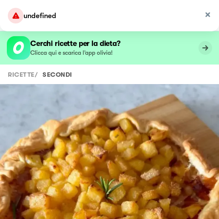
undefined
Cerchi ricette per la dieta?
Clicca qui e scarica l’app olivia!
RICETTE
/
SECONDI