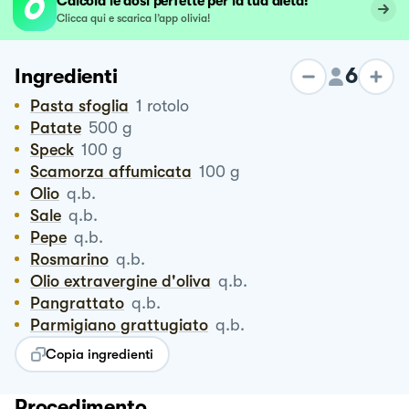
Calcola le dosi perfette per la tua dieta!
Clicca qui e scarica l’app olivia!
6
Ingredienti
Pasta sfoglia
1
rotolo
Patate
500
g
Speck
100
g
Scamorza affumicata
100
g
Olio
q.b.
Sale
q.b.
Pepe
q.b.
Rosmarino
q.b.
Olio extravergine d'oliva
q.b.
Pangrattato
q.b.
Parmigiano grattugiato
q.b.
Copia ingredienti
Procedimento