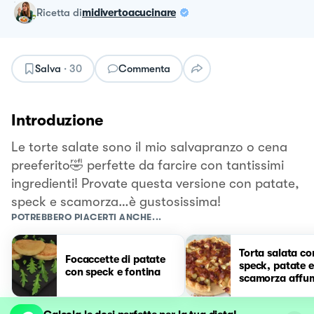
ricetta
di
midivertoacucinare
Salva
·
30
Commenta
Introduzione
Le torte salate sono il mio salvapranzo o cena
preeferito🤣 perfette da farcire con tantissimi
ingredienti! Provate questa versione con patate,
speck e scamorza…è gustosissima!
POTREBBERO PIACERTI ANCHE...
Torta salata co
Focaccette di patate
speck, patate e
con speck e fontina
scamorza affu
😋