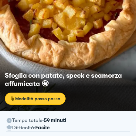
Sfoglia con patate, speck e scamorza
affumicata 🤩
Modalità passo passo
Tempo totale
59 minuti
Difficoltà
Facile