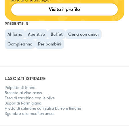
portata di tutti!✌🏼😍🍝
Visita il profilo
PRESENTE IN
Al forno
Aperitivo
Buffet
Cena con amici
Compleanno
Per bambini
LASCIATI ISPIRARE
Polpette di tonno
Brasato al vino rosso
Fesa di tacchino con le olive
Supplì di Parmigiana
Filetto di salmone con salsa burro e limone
Sgombro alla mediterranea