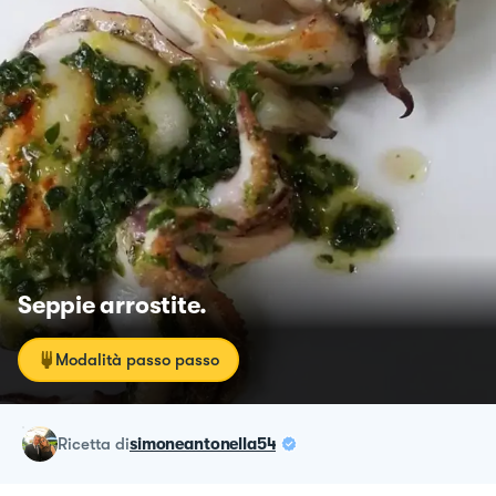
Seppie arrostite.
Modalità passo passo
ricetta
di
simoneantonella54