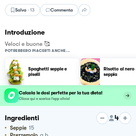
Salva
·
13
Commenta
Introduzione
Veloci e buone 🥰
POTREBBERO PIACERTI ANCHE...
Spaghetti seppie e
Risotto al nero 
piselli
seppia
Calcola le dosi perfette per la tua dieta!
Clicca qui e scarica l’app olivia!
4
Ingredienti
Seppie
15
Prezzemolo
q.b.