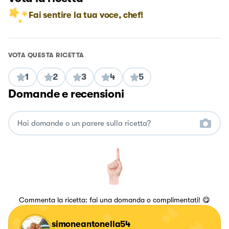
Fai sentire la tua voce, chef!
VOTA QUESTA RICETTA
1
2
3
4
5
Domande e recensioni
Commenta la ricetta: fai una domanda o complimentati! 😋
simoneantonella54