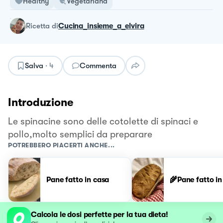
Healthy
Vegetariana
ricetta
di
Cucina_insieme_a_elvira
Salva
·
4
Commenta
Introduzione
Le spinacine sono delle cotolette di spinaci e
pollo,molto semplici da preparare
POTREBBERO PIACERTI ANCHE...
Pane fatto in casa
🌾Pane fatto in
Calcola le dosi perfette per la tua dieta!