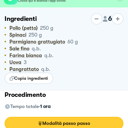
Clicca qui e scarica l’app olivia!
6
Ingredienti
Pollo (petto)
250
g
Spinaci
250
g
Parmigiano grattugiato
60
g
Sale fino
q.b.
Farina bianca
q.b.
Uova
3
Pangrattato
q.b.
Copia ingredienti
Procedimento
Tempo totale
1 ora
Modalità passo passo