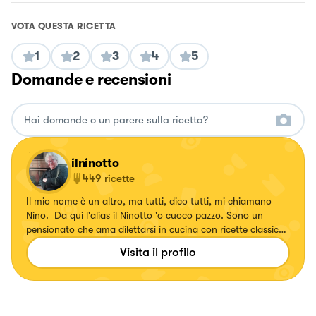
VOTA QUESTA RICETTA
1
2
3
4
5
Domande e recensioni
ilninotto
449
ricette
Il mio nome è un altro, ma tutti, dico tutti, mi chiamano
Nino. Da qui l'alias il Ninotto 'o cuoco pazzo. Sono un
pensionato che ama dilettarsi in cucina con ricette classiche
e quasi sempre della tradizione campana, ma che ama
Visita il profilo
soprattutto mangiare cose buone. Ho tre vizietti culinari:
amo contaminare e trasformare ricette classiche e farle a
modo mio; tra dolce e salato prediligo sempre il salato e tra
primi e secondi piatti amo i primi e in particolare la pasta.
Chest è ...