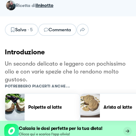
ricetta
di
ilninotto
Salva
·
5
Commenta
Introduzione
Un secondo delicato e leggero con pochissimo
olio e con varie spezie che lo rendono molto
gustoso.
POTREBBERO PIACERTI ANCHE...
Polpette al latte
Arista al latte
Calcola le dosi perfette per la tua dieta!
Clicca qui e scarica l’app olivia!