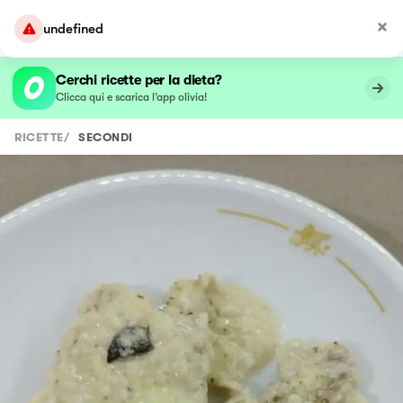
undefined
Cerchi ricette per la dieta?
Clicca qui e scarica l’app olivia!
RICETTE
/
SECONDI