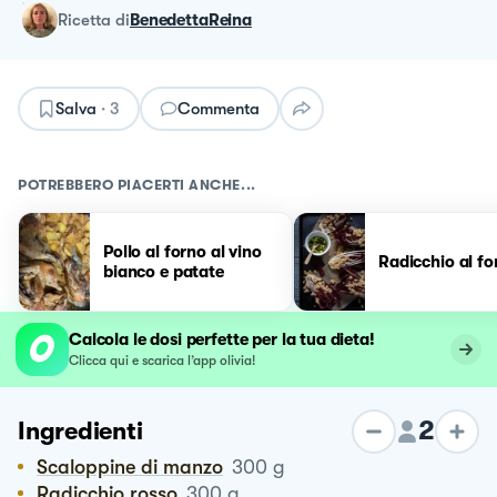
ricetta
di
BenedettaReina
Salva
·
3
Commenta
POTREBBERO PIACERTI ANCHE...
Pollo al forno al vino
Radicchio al fo
bianco e patate
Calcola le dosi perfette per la tua dieta!
Clicca qui e scarica l’app olivia!
2
Ingredienti
Scaloppine di manzo
300
g
Radicchio rosso
300
g