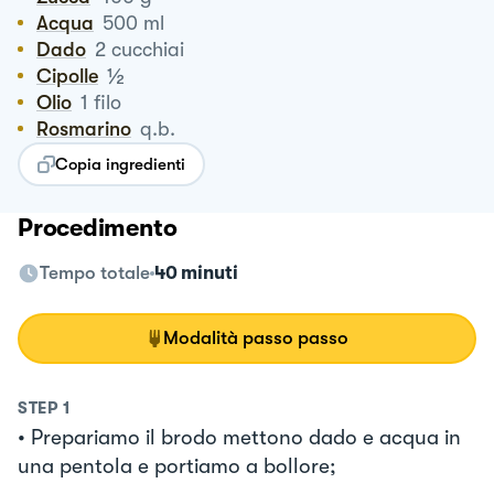
Acqua
500
ml
Dado
2
cucchiai
½
Cipolle
Olio
1
filo
Rosmarino
q.b.
Copia ingredienti
Procedimento
Tempo totale
40 minuti
Modalità passo passo
STEP
1
• Prepariamo il brodo mettono dado e acqua in
una pentola e portiamo a bollore;