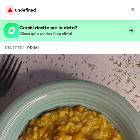
undefined
Cerchi ricette per la dieta?
Clicca qui e scarica l’app olivia!
RICETTE
/
PRIMI