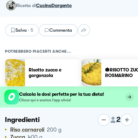
ricetta
di
CucinaDargento
Salva
·
5
Commenta
POTREBBERO PIACERTI ANCHE...
Risotto zucca e
🎃RISOTTO ZU
gorgonzola
ROSMARINO
Calcola le dosi perfette per la tua dieta!
Clicca qui e scarica l’app olivia!
2
Ingredienti
Riso carnaroli
200
g
Zucca
400
g