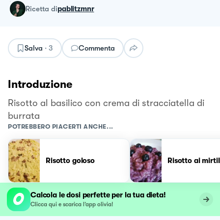
ricetta
di
pablitzmnr
Salva
·
3
Commenta
Introduzione
Risotto al basilico con crema di stracciatella di
burrata
POTREBBERO PIACERTI ANCHE...
Risotto goloso
Risotto ai mirtil
Calcola le dosi perfette per la tua dieta!
Clicca qui e scarica l’app olivia!