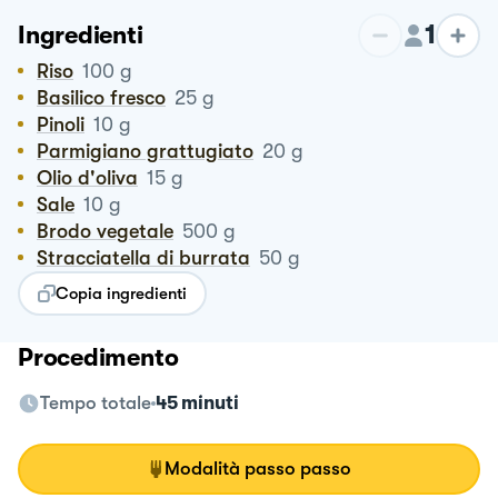
1
Ingredienti
Riso
100
g
Basilico fresco
25
g
Pinoli
10
g
Parmigiano grattugiato
20
g
Olio d'oliva
15
g
Sale
10
g
Brodo vegetale
500
g
Stracciatella di burrata
50
g
Copia ingredienti
Procedimento
Tempo totale
45 minuti
Modalità passo passo