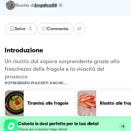
ricetta
di
Angelica88
Salva
·
3
Commenta
Introduzione
Un risotto dal sapore sorprendente grazie alla
freschezza delle fragole e la vivacità del
prosecco
POTREBBERO PIACERTI ANCHE...
Tiramisù alle fragole
Risotto alle fra
Calcola le dosi perfette per la tua dieta!
Clicca qui e scarica l’app olivia!