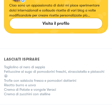
Ciao sono un appassionata di dolci mi piace sperimentare
dolci internazionali e collaudo ricette di vari blog a volte
modificandole per creare ricette personalizzate più
particolari o più in linea con i miei gusti spero che piacciano
Visita il profilo
anche a voi
LASCIATI ISPIRARE
Tagliolino al nero di seppia
Fettuccine al sugo di pomodorini freschi, stracciatella e pistacchi
🤩
Trofie con salsiccia fresca e pomodori datterini
Risotto burro e uova
Crema di Patate e vongole Veraci
Crema di zucchini con stelline