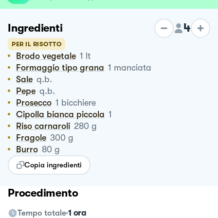
4
Ingredienti
PER IL RISOTTO
Brodo vegetale
1
lt
Formaggio tipo grana
1
manciata
Sale
q.b.
Pepe
q.b.
Prosecco
1
bicchiere
Cipolla bianca piccola
1
Riso carnaroli
280
g
Fragole
300
g
Burro
80
g
Copia ingredienti
Procedimento
Tempo totale
1 ora