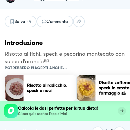
Salva
·
4
Commenta
Introduzione
Risotto ai fichi, speck e pecorino mantecato con
succo d’arancia￼
POTREBBERO PIACERTI ANCHE...
Risotto zaffera
Risotto al radicchio,
speck in crosta
speck e noci
formaggio 🧀
Calcola le dosi perfette per la tua dieta!
Clicca qui e scarica l’app olivia!