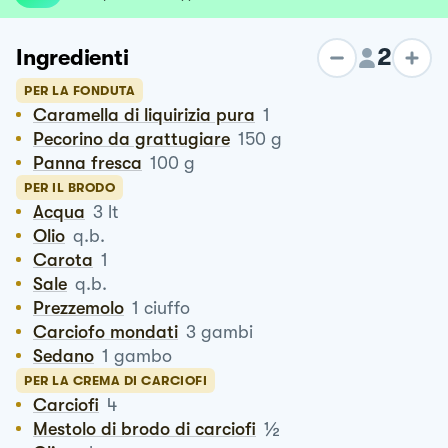
2
Ingredienti
PER LA FONDUTA
Caramella di liquirizia pura
1
Pecorino da grattugiare
150
g
Panna fresca
100
g
PER IL BRODO
Acqua
3
lt
Olio
q.b.
Carota
1
Sale
q.b.
Prezzemolo
1
ciuffo
Carciofo mondati
3
gambi
Sedano
1
gambo
PER LA CREMA DI CARCIOFI
Carciofi
4
½
Mestolo di brodo di carciofi