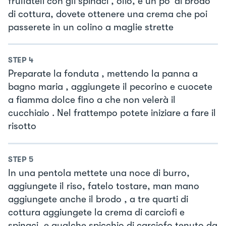
frullateli con gli spinaci , olio, è un po’ di brodo
di cottura, dovete ottenere una crema che poi
passerete in un colino a maglie strette
STEP
4
Preparate la fonduta , mettendo la panna a
bagno maria , aggiungete il pecorino e cuocete
a fiamma dolce fino a che non velerà il
cucchiaio . Nel frattempo potete iniziare a fare il
risotto
STEP
5
In una pentola mettete una noce di burro,
aggiungete il riso, fatelo tostare, man mano
aggiungete anche il brodo , a tre quarti di
cottura aggiungete la crema di carciofi e
spinaci, e qualche spicchio di carciofo tenuto da