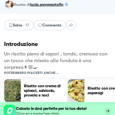
ricetta
di
lucia.pavanastolfo
Salva
·
17
Commenta
Introduzione
Un risotto pieno di sapori , tondo, cremoso con
un tocco che mixato alla fonduta è una
sorpresa👩🏼‍🍳
POTREBBERO PIACERTI ANCHE...
Risotto con crema di
Risotto con cr
spinaci, salsiccia,
asparagi
provola e noci
Calcola le dosi perfette per la tua dieta!
Clicca qui e scarica l’app olivia!