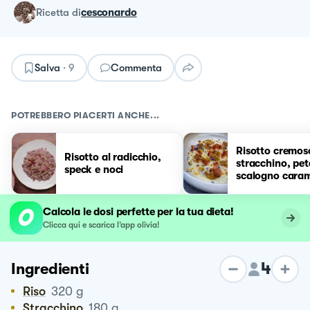
ricetta
di
cesconardo
Salva
·
9
Commenta
POTREBBERO PIACERTI ANCHE...
Risotto cremos
Risotto al radicchio,
stracchino, peta
speck e noci
scalogno caram
e bacon crocca
Calcola le dosi perfette per la tua dieta!
Clicca qui e scarica l’app olivia!
4
Ingredienti
Riso
320
g
Stracchino
180
g