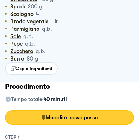
Speck
200
g
Scalogno
4
Brodo vegetale
1
lt
Parmigiano
q.b.
Sale
q.b.
Pepe
q.b.
Zucchero
q.b.
Burro
80
g
Copia ingredienti
Procedimento
Tempo totale
40 minuti
Modalità passo passo
STEP
1