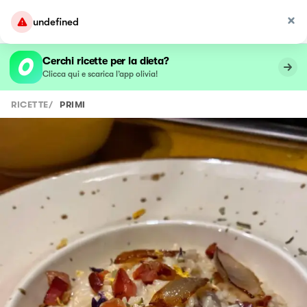
undefined
Cerchi ricette per la dieta?
Clicca qui e scarica l’app olivia!
RICETTE
/
PRIMI