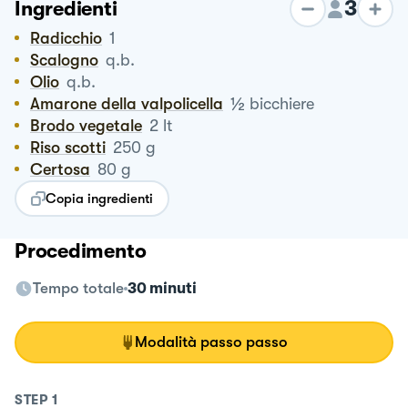
3
Ingredienti
Radicchio
1
Scalogno
q.b.
Olio
q.b.
½
Amarone della valpolicella
bicchiere
Brodo vegetale
2
lt
Riso scotti
250
g
Certosa
80
g
Copia ingredienti
Procedimento
Tempo totale
30 minuti
Modalità passo passo
STEP
1