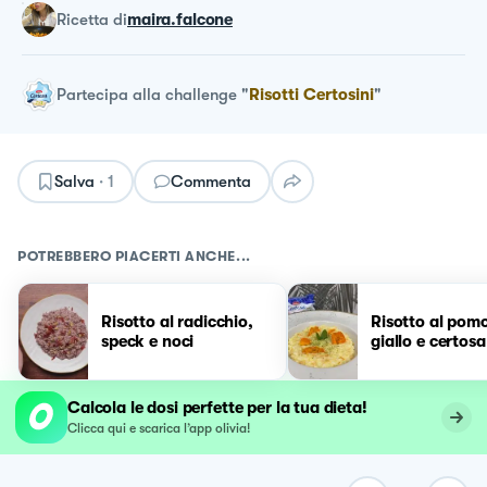
ricetta
di
maira.falcone
Partecipa alla challenge
"
Risotti Certosini
"
Salva
·
1
Commenta
POTREBBERO PIACERTI ANCHE...
Risotto al radicchio,
Risotto al pom
speck e noci
giallo e certosa
Calcola le dosi perfette per la tua dieta!
Clicca qui e scarica l’app olivia!