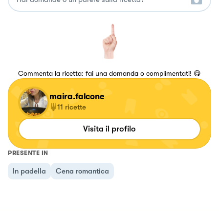
Commenta la ricetta: fai una domanda o complimentati! 😋
maira.falcone
11
ricette
Visita il profilo
PRESENTE IN
In padella
Cena romantica