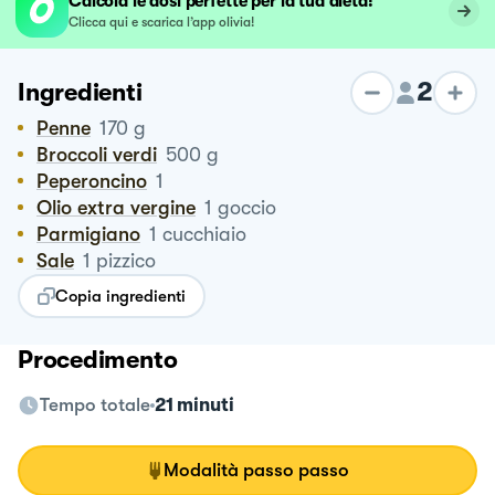
Calcola le dosi perfette per la tua dieta!
Clicca qui e scarica l’app olivia!
2
Ingredienti
Penne
170
g
Broccoli verdi
500
g
Peperoncino
1
Olio extra vergine
1
goccio
Parmigiano
1
cucchiaio
Sale
1
pizzico
Copia ingredienti
Procedimento
Tempo totale
21 minuti
Modalità passo passo