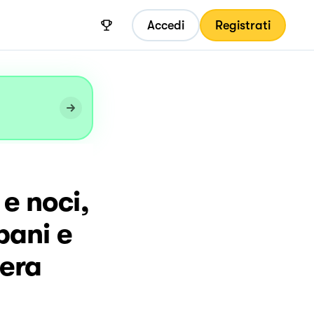
Accedi
Registrati
 e noci,
bani e
pera