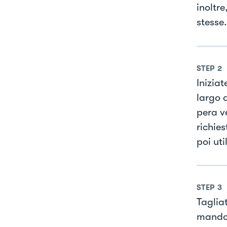
inoltre
stesse.
STEP
2
Iniziat
largo 
pera ve
richies
poi uti
STEP
3
Tagliat
mandol