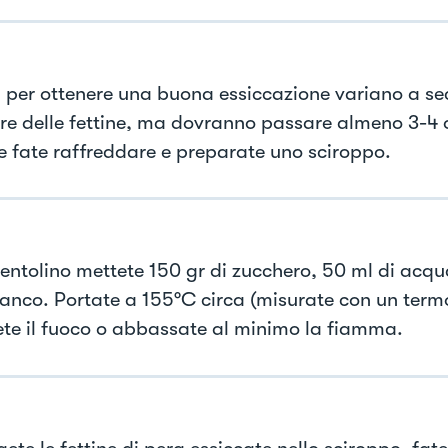
i per ottenere una buona essiccazione variano a se
re delle fettine, ma dovranno passare almeno 3-4 o
e fate raffreddare e preparate uno sciroppo.
pentolino mettete 150 gr di zucchero, 50 ml di acqu
ianco. Portate a 155°C circa (misurate con un term
te il fuoco o abbassate al minimo la fiamma.