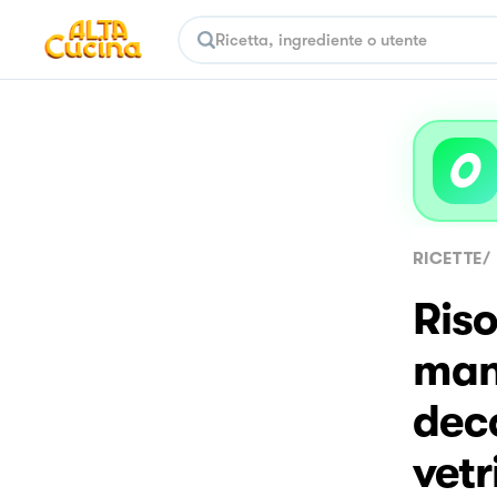
RICETTE
/
Riso
man
deco
vetr