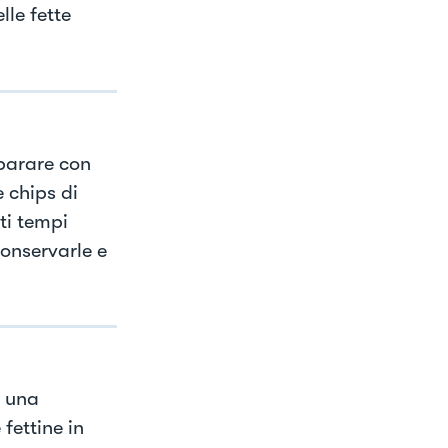
lle fette
eparare con
 chips di
ti tempi
conservarle e
n una
fettine in