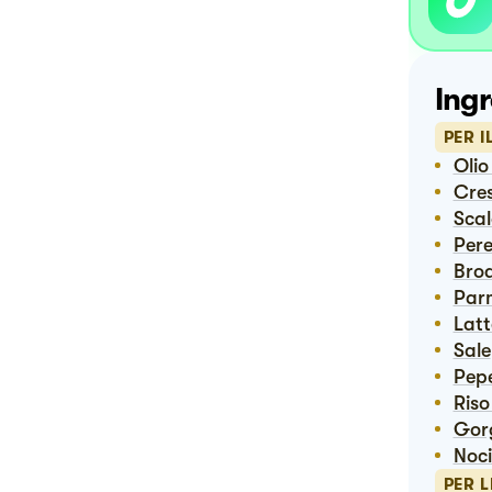
Ingr
PER I
Ol
Cr
Sca
Per
Bro
Pa
Lat
Sale
Pep
Ris
Go
Noc
PER L