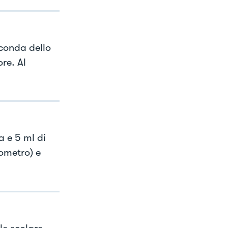
conda dello
re. Al
a e 5 ml di
ometro) e