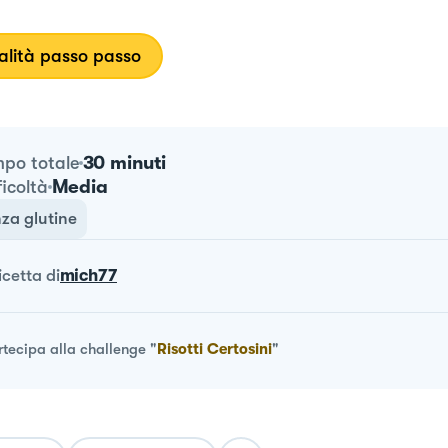
lità passo passo
30 minuti
po totale
Media
ficoltà
za glutine
ricetta
di
mich77
rtecipa alla challenge
"
Risotti Certosini
"