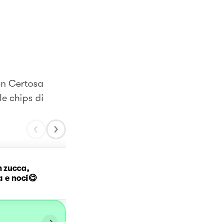
on Certosa
e chips di
Risotto al gorgonzola co
n zucca,
pere caramellate alla
 e noci😋
cannella