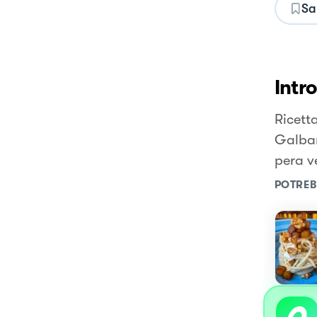
Sa
Intr
Ricett
Galban
pera ve
POTREB