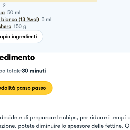
e
2
qua
50
ml
o bianco (13 %vol)
5
ml
chero
150
g
opia ingredienti
edimento
30 minuti
o totale
dalità passo passo
decidete di preparare le chips, per ridurre i tempi d
zione, potete diminuire lo spessore delle fettine. Q