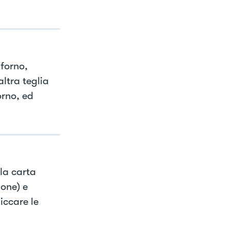
 forno,
altra teglia
orno, ed
lla carta
ione) e
iccare le