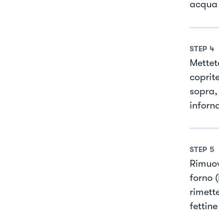
acqua 
STEP
4
Mettete
coprite
sopra,
inforn
STEP
5
Rimuove
forno 
rimette
fettine