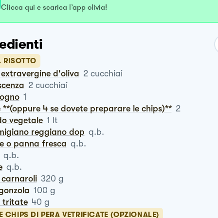
Clicca qui e scarica l’app olivia!
edienti
L RISOTTO
io extravergine d'oliva
2
cucchiai
escenza
2
cucchiai
logno
1
e **(oppure 4 se dovete preparare le chips)**
2
do vegetale
1
lt
rmigiano reggiano dop
q.b.
te o panna fresca
q.b.
q.b.
e
q.b.
o carnaroli
320
g
rgonzola
100
g
i tritate
40
g
E CHIPS DI PERA VETRIFICATE (OPZIONALE)