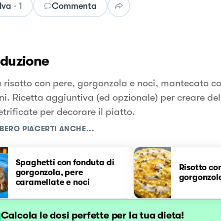
lva
·
1
Commenta
oduzione
a risotto con pere, gorgonzola e noci, mantecato c
i. Ricetta aggiuntiva (ed opzionale) per creare dell
trificate per decorare il piatto.
BERO PIACERTI ANCHE...
Spaghetti con fonduta di
Risotto co
gorgonzola, pere
gorgonzola
caramellate e noci
Calcola le dosi perfette per la tua dieta!