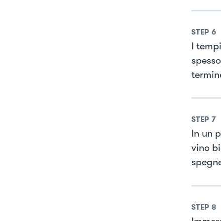
STEP
6
I temp
spesso
termin
STEP
7
In un 
vino b
spegne
STEP
8