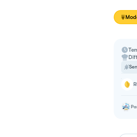
Moda
Tem
Dif
Sen
Pa