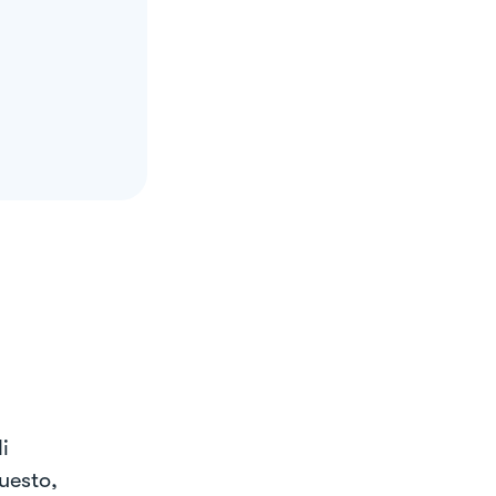
i
uesto,