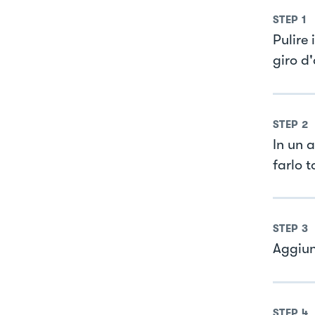
STEP
1
Pulire 
giro d'
STEP
2
In un a
farlo t
STEP
3
Aggiun
STEP
4