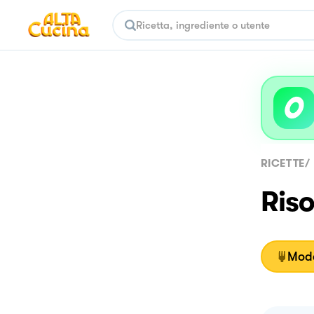
RICETTE
/
Riso
Moda