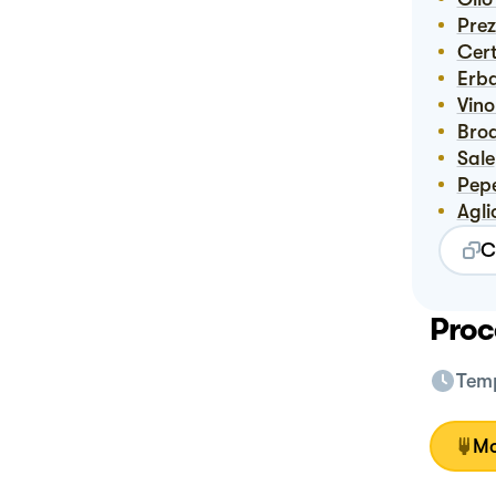
Pre
Ce
Erb
Vin
Bro
Sale
Pep
Agli
C
Proc
Temp
Mo