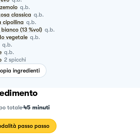
zzemolo
q.b.
rtosa classica
q.b.
a cipollina
q.b.
o bianco (13 %vol)
q.b.
do vegetale
q.b.
q.b.
e
q.b.
o
2
spicchi
opia ingredienti
edimento
45 minuti
o totale
dalità passo passo