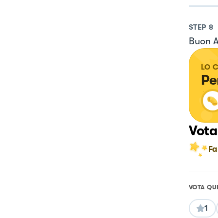
STEP
8
Buon A
LO 
Per
Vota
Fa
VOTA QU
1