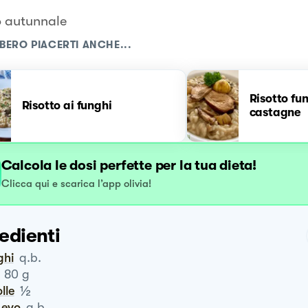
o autunnale
BERO PIACERTI ANCHE...
Risotto fun
Risotto ai funghi
castagne
Calcola le dosi perfette per la tua dieta!
Clicca qui e scarica l’app olivia!
edienti
ghi
q.b.
80
g
½
olle
o evo
q.b.