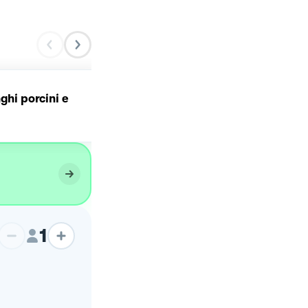
ghi porcini e
Risotto ai funghi
champignon
1