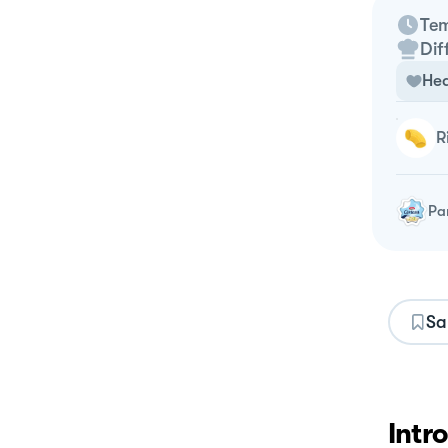
Tem
Dif
Hea
Pa
Sa
Intr