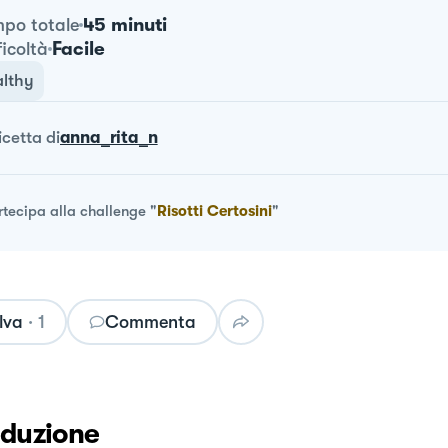
45 minuti
po totale
Facile
ficoltà
lthy
ricetta
di
anna_rita_n
rtecipa alla challenge
"
Risotti Certosini
"
lva
·
1
Commenta
oduzione