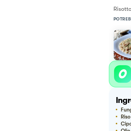
Risott
POTREB
Ingr
Fun
Riso
Cip
Oli