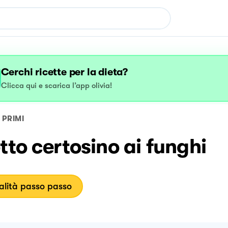
Cerchi ricette per la dieta?
Clicca qui e scarica l’app olivia!
PRIMI
tto certosino ai funghi
lità passo passo