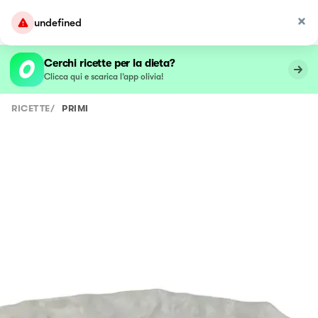
undefined
Cerchi ricette per la dieta?
Clicca qui e scarica l’app olivia!
RICETTE
/
PRIMI