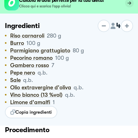
Calcola le dosi perfette per la tua dieta!
Clicca qui e scarica l’app olivia!
4
Ingredienti
Riso carnaroli
280
g
Burro
100
g
Parmigiano grattugiato
80
g
Pecorino romano
100
g
Gambero rosso
7
Pepe nero
q.b.
Sale
q.b.
Olio extravergine d'oliva
q.b.
Vino bianco (13 %vol)
q.b.
Limone d'amalfi
1
Copia ingredienti
Procedimento