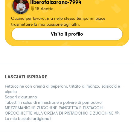
liberofalzarano-7994
18
ricette
Cucino per lavoro, ma nello stesso tempo mi piace
trasmettere la mia passione agli altri.
Visita il profilo
LASCIATI ISPIRARE
Fettuccine con crema di peperoni, tritato di manzo, salsiccia e
cipolla
Sapori d’autunno
Tubetti in salsa di minestrone e polvere di pomodoro
MEZZEMANICHE ZUCCHINE PANCETTA E PISTACCHI
ORECCHIETTE ALLA CREMA DI PISTACCHIO E ZUCCHINE 💚
Le mie busiate artigianali