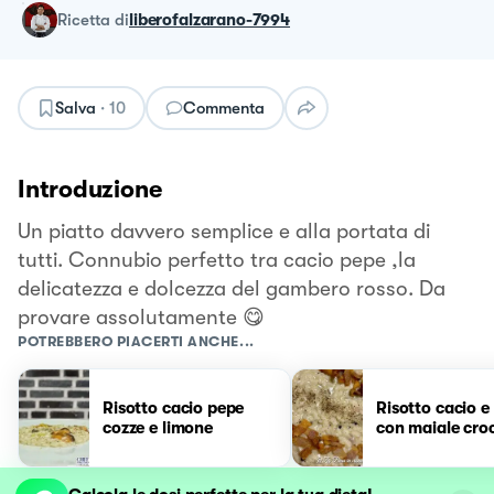
ricetta
di
liberofalzarano-7994
Salva
·
10
Commenta
Introduzione
Un piatto davvero semplice e alla portata di
tutti. Connubio perfetto tra cacio pepe ,la
delicatezza e dolcezza del gambero rosso. Da
provare assolutamente 😋
POTREBBERO PIACERTI ANCHE...
Risotto cacio pepe
Risotto cacio e
cozze e limone
con maiale cro