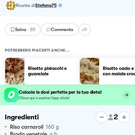
ricetta
di
Stefano75
Salva
·
30
Commenta
POTREBBERO PIACERTI ANCHE...
Risotto pistacchi e
Risotto cacio e
guanciale
con maiale cro
Calcola le dosi perfette per la tua dieta!
Clicca qui e scarica l’app olivia!
2
Ingredienti
Riso carnaroli
160
g
Brodo vegetale
q.b.