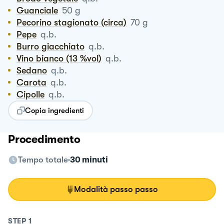
Guanciale
50
g
Pecorino stagionato (circa)
70
g
Pepe
q.b.
Burro giacchiato
q.b.
Vino bianco (13 %vol)
q.b.
Sedano
q.b.
Carota
q.b.
Cipolle
q.b.
Copia ingredienti
Procedimento
Tempo totale
30 minuti
Modalità passo passo
STEP
1