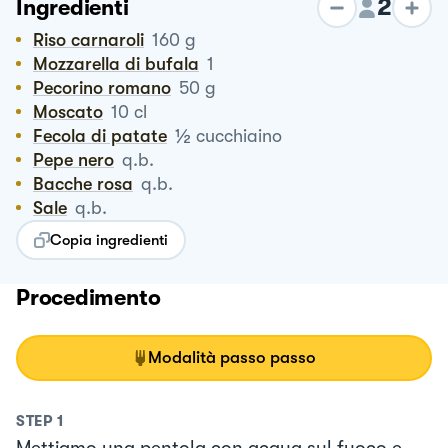
2
Ingredienti
Riso carnaroli
160
g
Mozzarella di bufala
1
Pecorino romano
50
g
Moscato
10
cl
½
Fecola di patate
cucchiaino
Pepe nero
q.b.
Bacche rosa
q.b.
Sale
q.b.
Copia ingredienti
Procedimento
Modalità passo passo
STEP
1
Mettiamo una pentola con acqua sul fuoco e