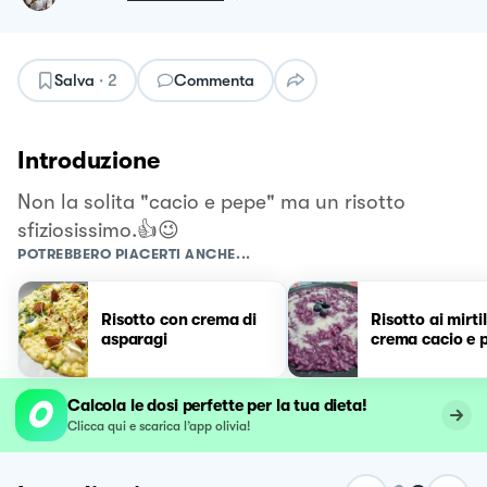
Salva
·
2
Commenta
Introduzione
Non la solita "cacio e pepe" ma un risotto
sfiziosissimo.👍😉
POTREBBERO PIACERTI ANCHE...
Risotto con crema di
Risotto ai mirtil
asparagi
crema cacio e 
Calcola le dosi perfette per la tua dieta!
Clicca qui e scarica l’app olivia!