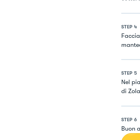
STEP
4
Faccia
mantec
STEP
5
Nel pi
di Zol
STEP
6
Buon a