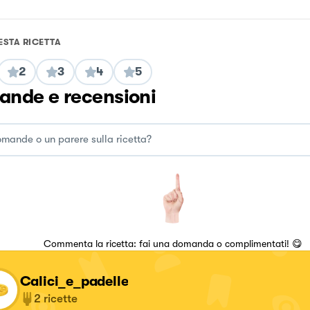
ESTA RICETTA
2
3
4
5
nde e recensioni
Commenta la ricetta: fai una domanda o complimentati! 😋
Calici_e_padelle
2
ricette