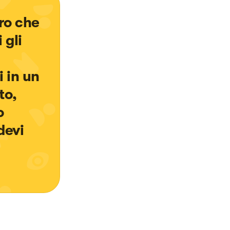
ro che 
gli 
 
 in un 
o,  
o 
devi 