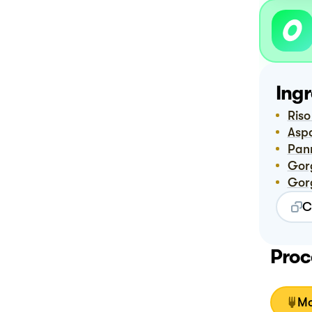
Ingr
Ris
Asp
Pa
Go
Go
C
Proc
Mo