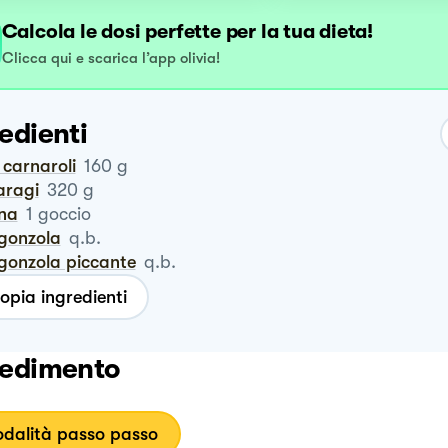
Calcola le dosi perfette per la tua dieta!
Clicca qui e scarica l’app olivia!
edienti
o carnaroli
160
g
aragi
320
g
nna
1
goccio
rgonzola
q.b.
rgonzola piccante
q.b.
opia ingredienti
edimento
dalità passo passo