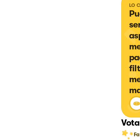
LO 
Pu
se
as
me
pad
fil
me
ma
Vota
Fa