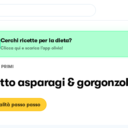
Cerchi ricette per la dieta?
Clicca qui e scarica l’app olivia!
PRIMI
tto asparagi & gorgonzo
lità passo passo