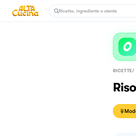
RICETTE
/
Riso
Moda