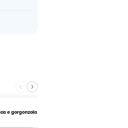
Risotto Asparagi e
cca e gorgonzola
Gorgonzola