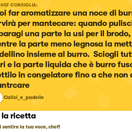
CHEF CONSIGLIA:
oi far aromatizzare una noce di bur
rvirà per mantecare: quando pulisci 
paragi una parte la usi per il brodo, 
ntre la parte meno legnosa la metti
ellino insieme al burro.  Sciogli tutt
tri e la parte liquida che è burro fus
ttilo in congelatore fino a che non 
ntrcare
Calici_e_padelle
 la ricetta
i sentire la tua voce, chef!