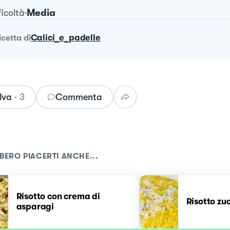
Media
ficoltà
ricetta
di
Calici_e_padelle
lva
·
3
Commenta
BERO PIACERTI ANCHE...
Risotto con crema di
Risotto zu
asparagi