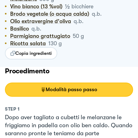
½
Vino bianco (13 %vol)
bicchiere
Brodo vegetale (o acqua calda)
q.b.
Olio extravergine d'oliva
q.b.
Basilico
q.b.
Parmigiano grattugiato
50
g
Ricotta salata
130
g
Copia ingredienti
Procedimento
Modalità passo passo
STEP
1
Dopo aver tagliato a cubetti le melanzane le
friggiamo in padella con olio ben caldo. Quando
saranno pronte le teniamo da parte