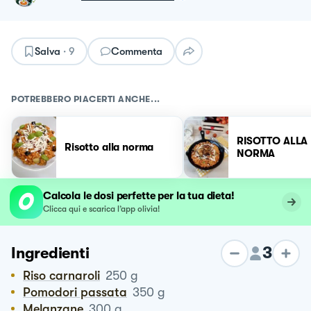
Salva
·
9
Commenta
POTREBBERO PIACERTI ANCHE...
RISOTTO ALLA
Risotto alla norma
NORMA
Calcola le dosi perfette per la tua dieta!
Clicca qui e scarica l’app olivia!
3
Ingredienti
Riso carnaroli
250
g
Pomodori passata
350
g
Melanzane
300
g