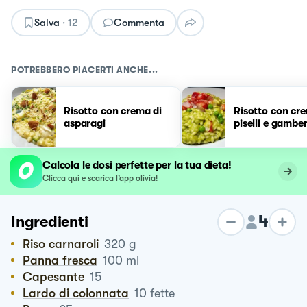
Salva
·
12
Commenta
POTREBBERO PIACERTI ANCHE...
Risotto con crema di
Risotto con cr
asparagi
piselli e gambe
Calcola le dosi perfette per la tua dieta!
Clicca qui e scarica l’app olivia!
4
Ingredienti
Riso carnaroli
320
g
Panna fresca
100
ml
Capesante
15
Lardo di colonnata
10
fette