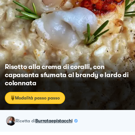
Risotto alla crema di coralli, con
capasanta sfumata al brandy e lardo di
colonnata
Modalità passo passo
ricetta
di
Burrataepistacchi