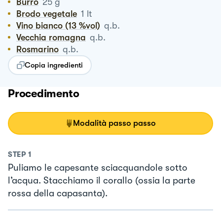
Burro
25
g
Brodo vegetale
1
lt
Vino bianco (13 %vol)
q.b.
Vecchia romagna
q.b.
Rosmarino
q.b.
Copia ingredienti
Procedimento
Modalità passo passo
STEP
1
Puliamo le capesante sciacquandole sotto
l’acqua. Stacchiamo il corallo (ossia la parte
rossa della capasanta).