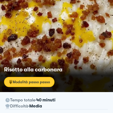
Risotto alla carbonara
Modalità passo passo
Tempo totale
40 minuti
Difficoltà
Media