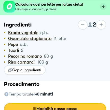
Calcola le dosi perfette per la tua dieta!
Clicca qui e scarica l’app olivia!
2
Ingredienti
Brodo vegetale
q.b.
Guanciale stagionato
2
fette
Pepe
q.b.
Tuorli
2
Pecorino romano
80
g
Riso carnaroli
180
g
Copia ingredienti
Procedimento
Tempo totale
40 minuti
Modalità passo passo