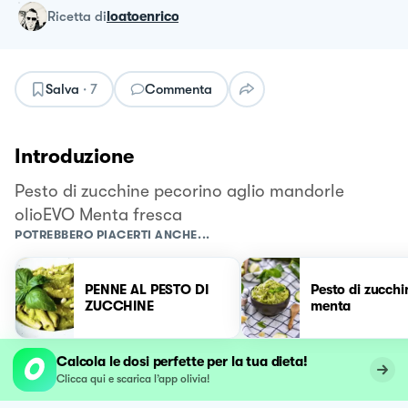
ricetta
di
loatoenrico
Salva
·
7
Commenta
Introduzione
Pesto di zucchine pecorino aglio mandorle
olioEVO Menta fresca
POTREBBERO PIACERTI ANCHE...
PENNE AL PESTO DI
Pesto di zucchi
ZUCCHINE
menta
Calcola le dosi perfette per la tua dieta!
Clicca qui e scarica l’app olivia!