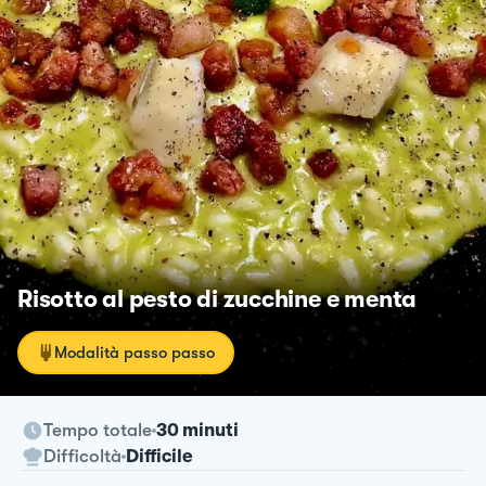
Risotto al pesto di zucchine e menta
Modalità passo passo
Tempo totale
30 minuti
Difficoltà
Difficile