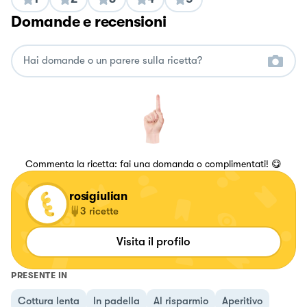
Domande e recensioni
Commenta la ricetta: fai una domanda o complimentati! 😋
rosigiulian
3
ricette
Visita il profilo
PRESENTE IN
Cottura lenta
In padella
Al risparmio
Aperitivo