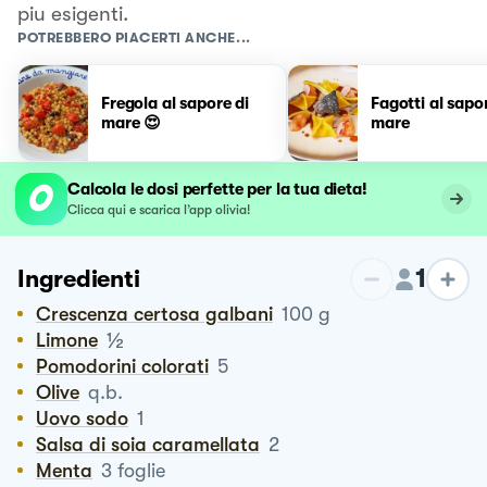
piu esigenti.
POTREBBERO PIACERTI ANCHE...
Fregola al sapore di
Fagotti al sapo
mare 😍
mare
Calcola le dosi perfette per la tua dieta!
Clicca qui e scarica l’app olivia!
1
Ingredienti
Crescenza certosa galbani
100
g
½
Limone
Pomodorini colorati
5
Olive
q.b.
Uovo sodo
1
Salsa di soia caramellata
2
Menta
3
foglie