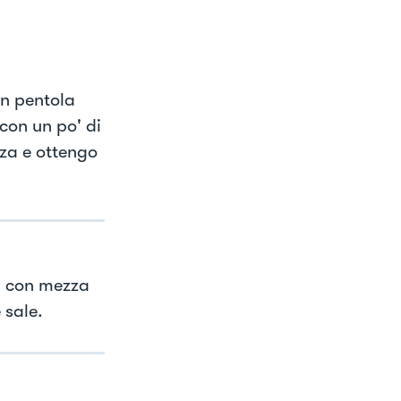
in pentola
 con un po' di
zza e ottengo
o, con mezza
 sale.