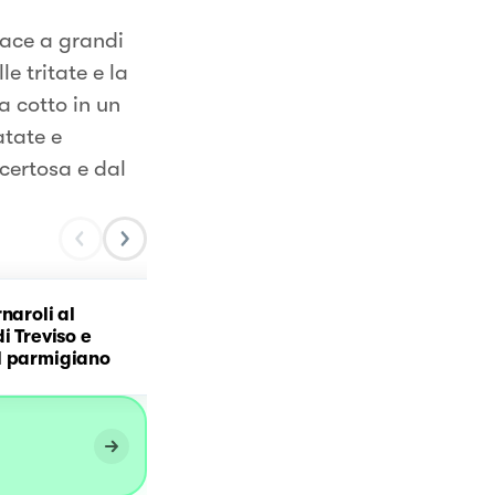
iace a grandi
le tritate e la
a cotto in un
atate e
certosa e dal
naroli al
Maritati Pugliesi con Ra
i Treviso e
Cremoso
l parmigiano
@isaporidellamore