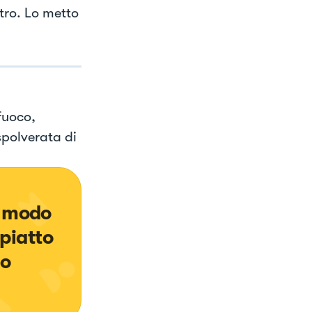
ltro. Lo metto
fuoco,
spolverata di
n modo 
piatto 
so