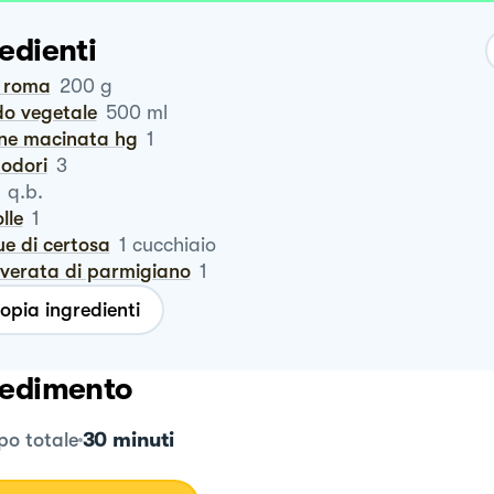
edienti
o roma
200
g
do vegetale
500
ml
rne macinata hg
1
modori
3
q.b.
olle
1
due di certosa
1
cucchiaio
lverata di parmigiano
1
opia ingredienti
edimento
30 minuti
o totale