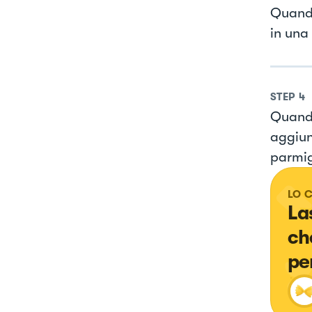
Quando 
in una 
STEP
4
Quando
aggiun
parmig
LO 
La
ch
pe