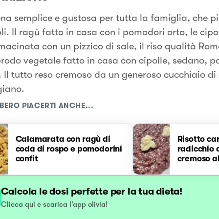
na semplice e gustosa per tutta la famiglia, che p
li. Il ragù fatto in casa con i pomodori orto, le cipol
macinata con un pizzico di sale, il riso qualità Rom
rodo vegetale fatto in casa con cipolle, sedano, p
. Il tutto reso cremoso da un generoso cucchiaio di 
iano.
BERO PIACERTI ANCHE...
Calamarata con ragù di
Risotto car
coda di rospo e pomodorini
radicchio d
confit
cremoso a
Calcola le dosi perfette per la tua dieta!
Clicca qui e scarica l’app olivia!