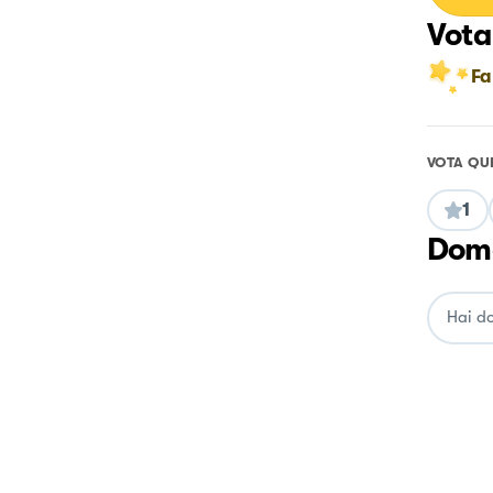
Vota
Fa
VOTA QU
1
Doma