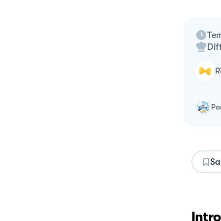
Tem
Dif
Pa
Sa
Intr