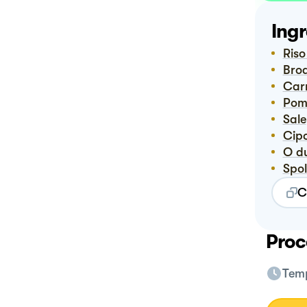
Ingr
Ris
Bro
Ca
Po
Sale
Cip
O 
Spo
C
Proc
Temp