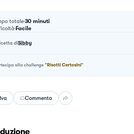
30 minuti
po totale
Facile
ficoltà
ricetta
di
Sibby
rtecipa alla challenge
"
Risotti Certosini
"
lva
Commenta
oduzione