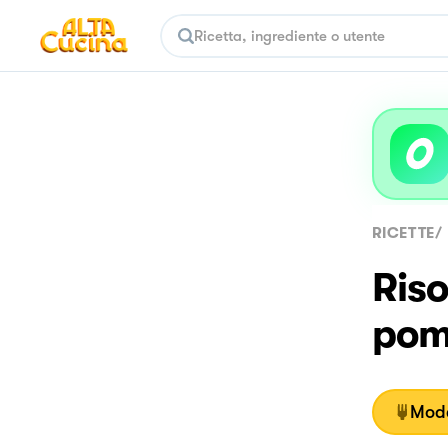
RICETTE
/
Riso
pom
Moda