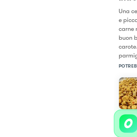
Una ce
e picco
carne 
buon b
carote
parmig
POTREB